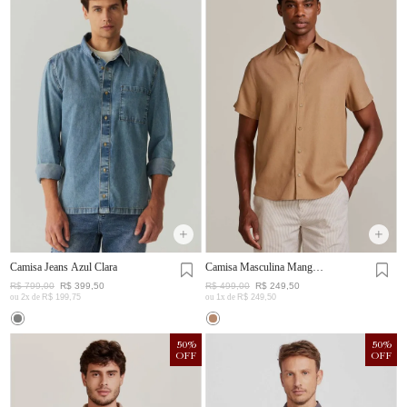
Camisa Jeans Azul Clara
Camisa Masculina Manga
Curta Visco Linho
R$
799
,
00
R$
399
,
50
R$
499
,
00
R$
249
,
50
ou
2
x de
R$
199
,
75
ou
1
x de
R$
249
,
50
50
%
50
%
OFF
OFF