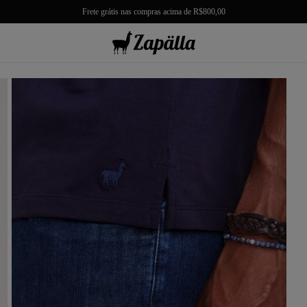
10% de Gift Back em sua próxima compra
misas
misetas
rmudas
achwear
lças
lhas e Casacos
lçados e Acessórios
los
antil
r Tudo