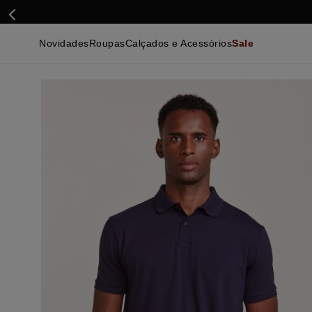
Novidades
Roupas
Calçados e Acessórios
Sale
Calçados
Essenciais
Calçados
Ca
Malhas e Casacos
Malhas e Casacos
Acessórios
Ca
Camisas
Camisas
Ver Tudo
Be
Calças
Polos
Be
Ver Tudo
Calças
Ca
Camisetas
Ma
Bermudas
Ca
Infantil
Po
Beachwear
Inf
Ver Tudo
Ve