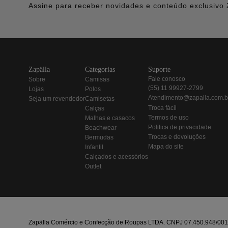
Assine para receber novidades e conteúdo exclusivo 
zapälla
categorias
suporte
fale conosco
sobre
camisas
(55) 11 99927-2799
lojas
polos
atendimento@zapalla.com.b
seja um revendedor
camisetas
troca fácil
calças
termos de uso
malhas e casacos
politica de privacidade
beachwear
trocas e devoluções
bermudas
mapa do site
infantil
calçados e acessórios
outlet
Zapälla Comércio e Confecção de Roupas LTDA. CNPJ 07.450.948/0013-