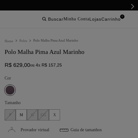
0
buscar
lojas
Polo Malha Pima Azul Marinho
Polos
Polo Malha Pima Azul Marinho
R$
629
,
00
4
R$
157
,
25
ou
x
Cor
Tamanho
P
M
G
GG
X
Provador virtual
Guia de tamanhos