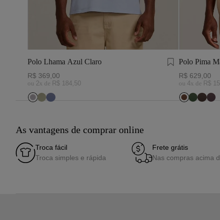
Polo Lhama Azul Claro
Polo Pima M
R$
369
,
00
R$
629
,
00
ou
2
x de
R$
184
,
50
ou
4
x de
R$
15
As vantagens de comprar online
Troca fácil
Frete grátis
Troca simples e rápida
Nas compras acima 