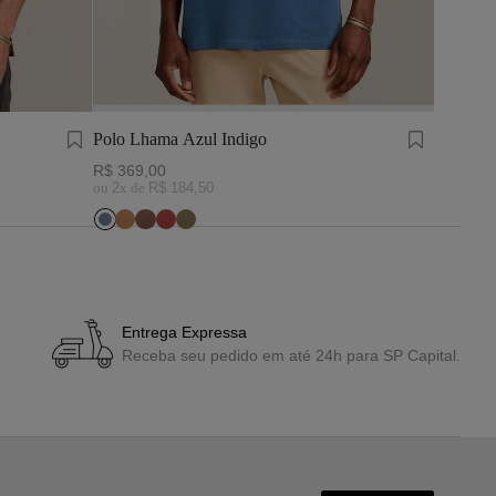
Polo Lhama Azul Indigo
Polo Lh
R$
369
,
00
R$
369
,
ou
2
x de
R$
184
,
50
ou
2
x de
Entrega Expressa
Receba seu pedido em até 24h para SP Capital.