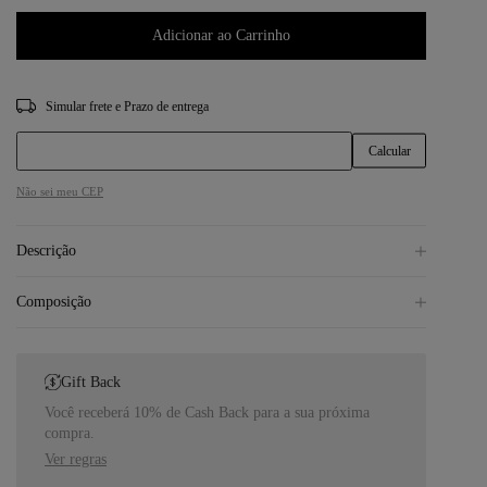
Adicionar ao Carrinho
CEP
Não sei meu CEP
Descrição
Composição
Gift Back
Você receberá 10% de Cash Back para a sua próxima
compra.
Ver regras