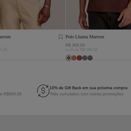
arrom
Polo Lhama Marrom
R$
369
,
00
7
,
25
ou
2
x de
R$
184
,
50
10% de Gift Back em sua próxima compra
de R$800,00
*Não cumulativo com outras promoções.