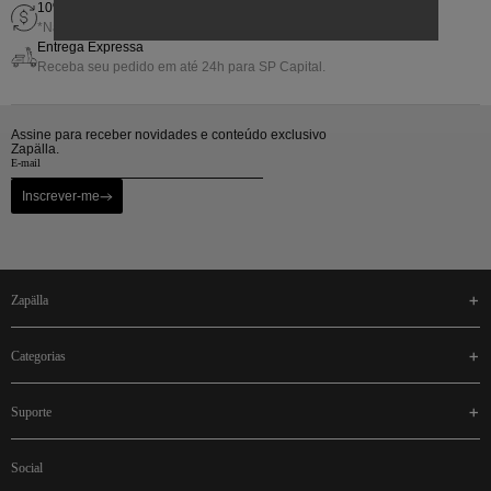
10% de Gift Back em sua próxima compra
*Não cumulativo com outras promoções.
Entrega Expressa
Receba seu pedido em até 24h para SP Capital.
Assine para receber novidades e conteúdo exclusivo
Zapälla.
Inscrever-me
zapälla
categorias
suporte
social