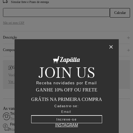
CEP
Não sei meu CEP
Descrição
Composição
JOIN US
Gift Back
Você receberá 10% de Cash Back para a sua próxima compra.
Ver regras
Receba novidades por Email
GANHE 10% OFF OU FRETE
GRÁTIS NA PRIMEIRA COMPRA
Cadastre-se:
As vantagens de comprar online
Troca fácil
Troca simples e rápida
Increve-se
Frete grátis
INSTAGRAM
Nas compras acima de R$800,00