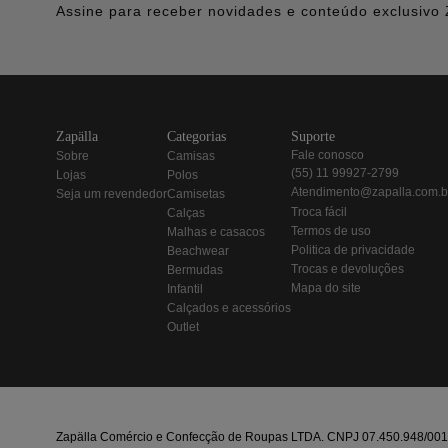
Assine para receber novidades e conteúdo exclusivo 
zapälla
categorias
suporte
fale conosco
sobre
camisas
(55) 11 99927-2799
lojas
polos
atendimento@zapalla.com.b
seja um revendedor
camisetas
troca fácil
calças
termos de uso
malhas e casacos
politica de privacidade
beachwear
trocas e devoluções
bermudas
mapa do site
infantil
calçados e acessórios
outlet
Zapälla Comércio e Confecção de Roupas LTDA. CNPJ 07.450.948/0013-