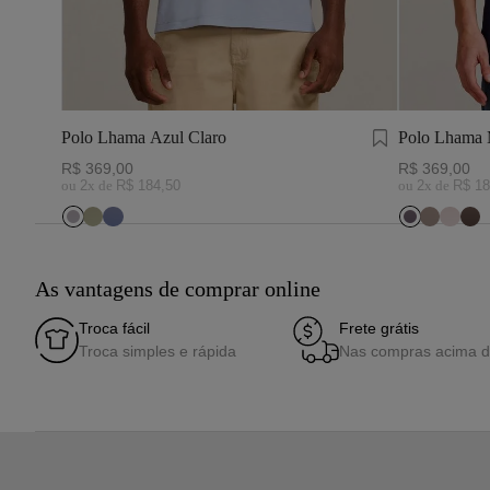
Polo Lhama Azul Claro
Polo Lhama 
R$
369
,
00
R$
369
,
00
ou
2
x de
R$
184
,
50
ou
2
x de
R$
18
As vantagens de comprar online
Troca fácil
Frete grátis
Troca simples e rápida
Nas compras acima 