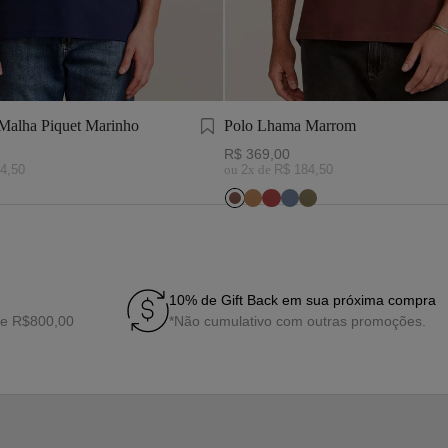
Malha Piquet Marinho
Polo Lhama Marrom
R$
369
,
00
4
,
50
ou
2
x de
R$
184
,
50
10% de Gift Back em sua próxima compra
de R$800,00
*Não cumulativo com outras promoções.