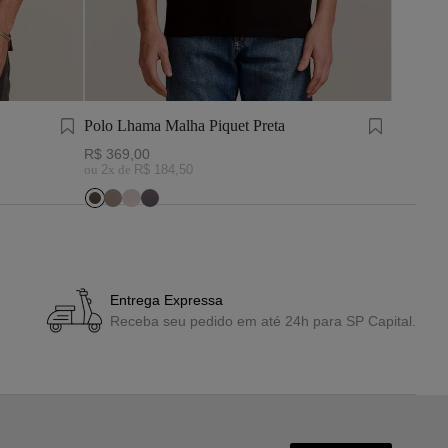
Polo Lhama Malha Piquet Preta
Polo Piq
R$
369
,
00
R$
299
,
ou
2
x de
R$
184
,
50
ou
1
x de
Entrega Expressa
Receba seu pedido em até 24h para SP Capital.