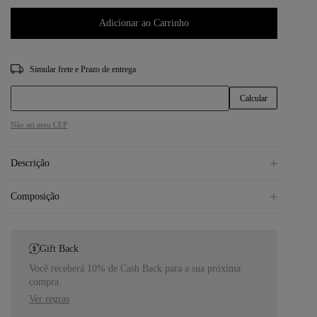
Adicionar ao Carrinho
CEP
Não sei meu CEP
Descrição
Composição
Gift Back
Você receberá 10% de Cash Back para a sua próxima
compra.
Ver regras