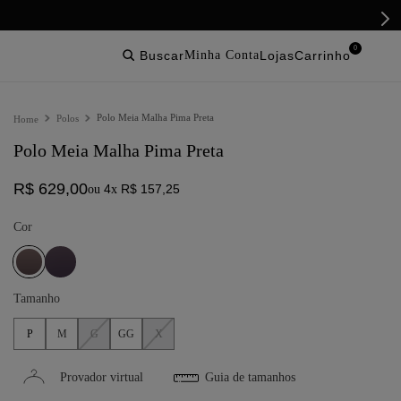
0
buscar
lojas
Polo Meia Malha Pima Preta
Polos
Polo Meia Malha Pima Preta
R$
629
,
00
4
R$
157
,
25
ou
x
Cor
Tamanho
P
M
G
GG
X
Provador virtual
Guia de tamanhos