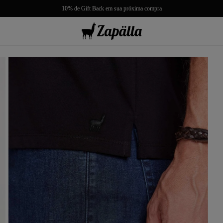
10% de Gift Back em sua próxima compra
misas
misetas
rmudas
achwear
lças
lhas e Casacos
lçados e Acessórios
los
antil
r Tudo