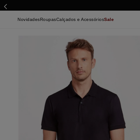
Novidades
Roupas
Calçados e Acessórios
Sale
Calçados
Essenciais
Calçados
Ca
Malhas e Casacos
Malhas e Casacos
Acessórios
Ca
Camisas
Camisas
Ver Tudo
Be
Calças
Polos
Be
Ver Tudo
Calças
Ca
Camisetas
Ma
Bermudas
Ca
Infantil
Po
Beachwear
Inf
Ver Tudo
Ve