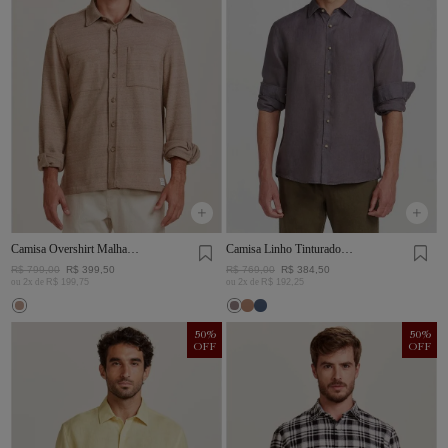
Camisa Overshirt Malha
Camisa Linho Tinturado
Rústica Khaki
Chumbo
R$
799
,
00
R$
399
,
50
R$
769
,
00
R$
384
,
50
ou
2
x de
R$
199
,
75
ou
2
x de
R$
192
,
25
50
%
50
%
OFF
OFF