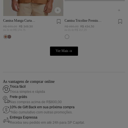
Camisa Manga Curta
Camisa Tricoline Premium
Linho Tinturado Charuto
Mini Quadros Marinho e
R$
699
,
00
R$
349
,
50
R$
869
,
00
R$
434
,
50
Off White
ou
2
x de
R$
174
,
75
ou
2
x de
R$
217
,
25
As vantagens de comprar online
Troca fácil
Troca simples e rápida
Frete grátis
Nas compras acima de R$800,00
10% de Gift Back em sua próxima compra
*Não cumulativo com outras promoções.
Entrega Expressa
Receba seu pedido em até 24h para SP Capital.