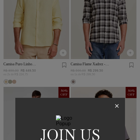
Camisa Puro Linho
Camisa Flame Xadrez -
Amarelo
I23-Preto/Branco
R$
899
,
00
R$
449
,
50
R$
599
,
00
R$
299
,
50
ou
2
x de
R$
224
,
75
ou
1
x de
R$
299
,
50
50
%
50
%
OFF
OFF
JOIN US