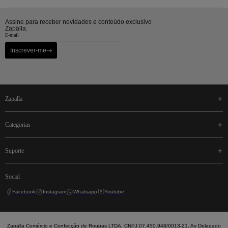
Assine para receber novidades e conteúdo exclusivo
Zapälla.
Inscrever-me
zapälla
categorias
suporte
social
Facebook
Instagram
Whatsapp
Youtube
Zapälla Comércio e Confecção de Roupas LTDA. CNPJ 07.450.948/0013-21. Av Delegado