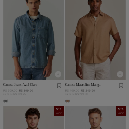
Camisa Jeans Azul Clara
Camisa Masculina Manga
Curta Visco Linho
R$
799
,
00
R$
399
,
50
R$
499
,
00
R$
249
,
50
ou
2
x de
R$
199
,
75
ou
1
x de
R$
249
,
50
50
%
50
%
OFF
OFF