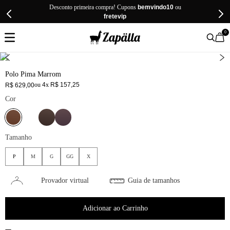
Desconto primeira compra! Cupons
bemvindo10
ou
fretevip
0
Polo Pima Marrom
ou
4
x
R$
157
,
25
R$
629
,
00
Cor
Tamanho
P
M
G
GG
X
Provador virtual
Guia de tamanhos
Adicionar ao Carrinho