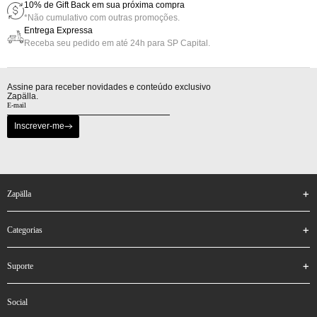
10% de Gift Back em sua próxima compra
*Não cumulativo com outras promoções.
Entrega Expressa
Receba seu pedido em até 24h para SP Capital.
Assine para receber novidades e conteúdo exclusivo
Zapälla.
Inscrever-me
zapälla
categorias
suporte
social