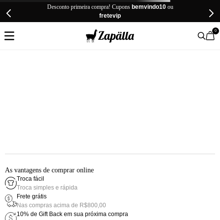
Desconto primeira compra! Cupons
bemvindo10
ou
fretevip
0
As vantagens de comprar online
Troca fácil
Troca simples e rápida
Frete grátis
Nas compras acima de R$800,00
10% de Gift Back em sua próxima compra