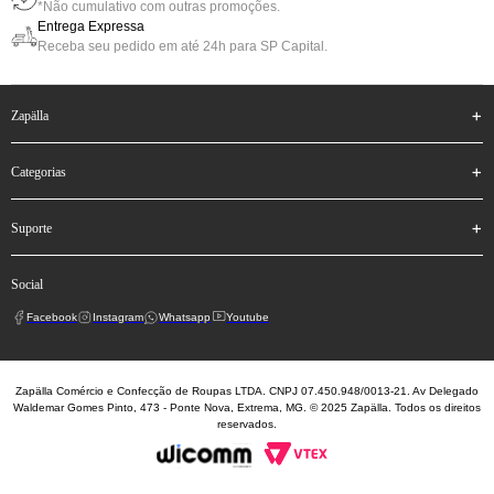
*Não cumulativo com outras promoções.
Entrega Expressa
Receba seu pedido em até 24h para SP Capital.
zapälla
categorias
suporte
social
Facebook
Instagram
Whatsapp
Youtube
Zapälla Comércio e Confecção de Roupas LTDA. CNPJ 07.450.948/0013-21. Av Delegado
Waldemar Gomes Pinto, 473 - Ponte Nova, Extrema, MG. © 2025 Zapälla. Todos os direitos
reservados.