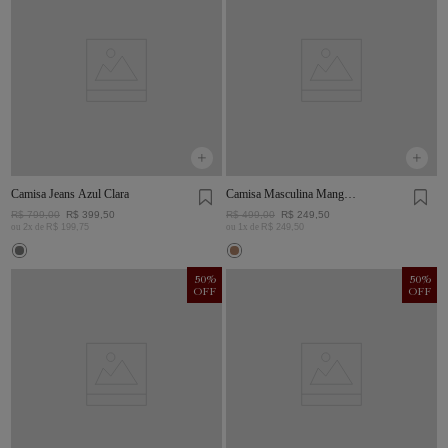
Camisa Jeans Azul Clara
Camisa Masculina Manga
Curta Visco Linho
R$
799
,
00
R$
399
,
50
R$
499
,
00
R$
249
,
50
ou
2
x de
R$
199
,
75
ou
1
x de
R$
249
,
50
50
%
50
%
OFF
OFF