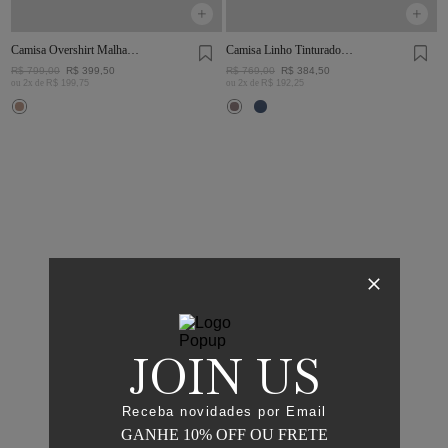
Camisa Overshirt Malha
Camisa Linho Tinturado
Rústica Khaki
Chumbo
R$
799
,
00
R$
399
,
50
R$
769
,
00
R$
384
,
50
ou
2
x de
R$
199
,
75
ou
2
x de
R$
192
,
25
JOIN US
Receba novidades por Email
GANHE 10% OFF OU FRETE