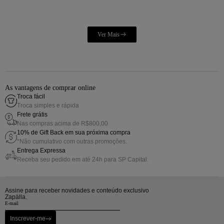
As vantagens de comprar online
Troca fácil
Troca simples e rápida
Frete grátis
Nas compras acima de R$800,00
10% de Gift Back em sua próxima compra
*Não cumulativo com outras promoções.
Entrega Expressa
Receba seu pedido em até 24h para SP Capital.
Assine para receber novidades e conteúdo exclusivo
Zapälla.
Inscrever-me