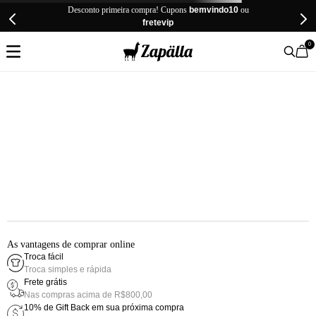
Desconto primeira compra! Cupons
bemvindo10
ou
fretevip
0
As vantagens de comprar online
Troca fácil
Troca simples e rápida
Frete grátis
Nas compras acima de R$800,00
10% de Gift Back em sua próxima compra