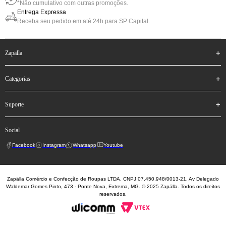
*Não cumulativo com outras promoções.
Entrega Expressa
Receba seu pedido em até 24h para SP Capital.
zapälla
categorias
suporte
social
Facebook
Instagram
Whatsapp
Youtube
Zapälla Comércio e Confecção de Roupas LTDA. CNPJ 07.450.948/0013-21. Av Delegado
Waldemar Gomes Pinto, 473 - Ponte Nova, Extrema, MG. © 2025 Zapälla. Todos os direitos
reservados.