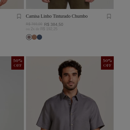
Camisa Linho Tinturado Chumbo
R$
769
,
00
R$
384
,
50
ou
2
x de
R$
192
,
25
50
%
50
%
OFF
OFF