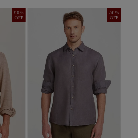
50
%
50
%
OFF
OFF