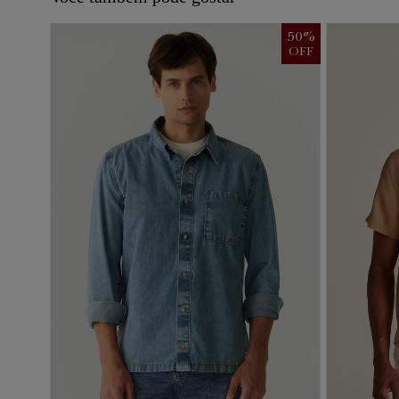
50
%
OFF