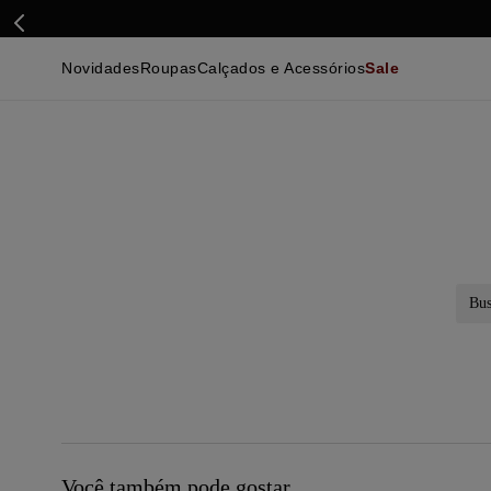
Novidades
Roupas
Calçados e Acessórios
Sale
Calçados
Essenciais
Calçados
Ca
Malhas e Casacos
Malhas e Casacos
Acessórios
Ca
Camisas
Camisas
Ver Tudo
Be
Calças
Polos
Be
Ver Tudo
Calças
Ca
Camisetas
Ma
Bermudas
Ca
Infantil
Po
Beachwear
Inf
Ver Tudo
Ve
Busc
Você também pode gostar