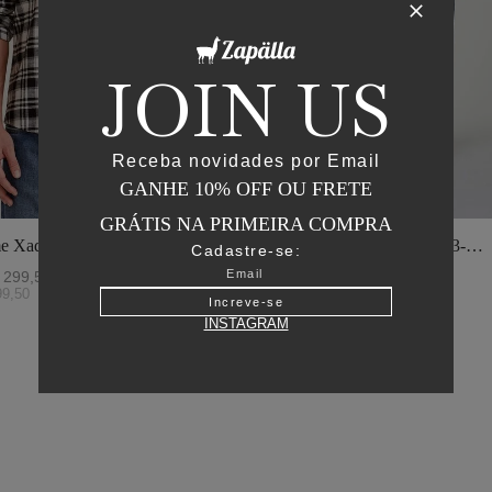
JOIN US
Receba novidades por Email
GANHE 10% OFF OU FRETE
GRÁTIS NA PRIMEIRA COMPRA
e Xadrez - I23-
Jaqueta Matelasse Capuz - I23-
Cadastre-se:
o
Verde Oliva
299
,
50
R$
2
.
895
,
00
R$
1
.
447
,
50
99
,
50
ou
6
x de
R$
241
,
25
Increve-se
INSTAGRAM