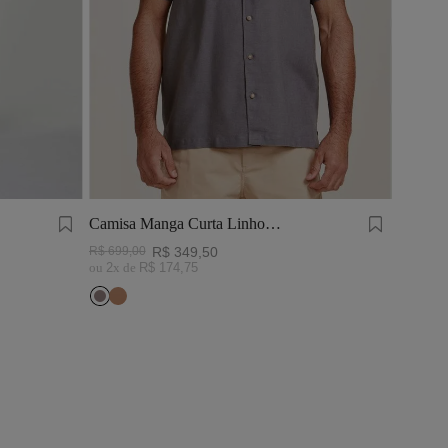
Camisa Manga Curta Linho
Tinturado Cinza Chumbo
R$
699
,
00
R$
349
,
50
ou
2
x de
R$
174
,
75