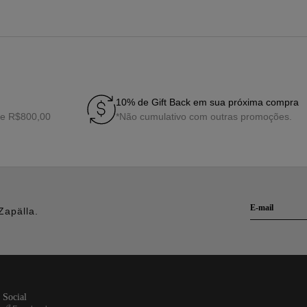
10% de Gift Back em sua próxima compra
de R$800,00
*Não cumulativo com outras promoções.
Zapälla.
social