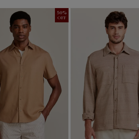
50
%
OFF