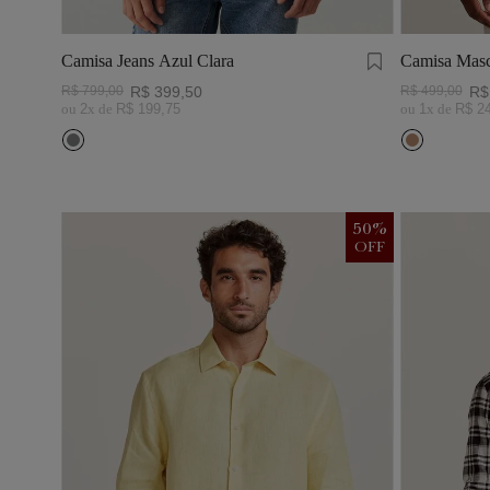
Camisa Jeans Azul Clara
Camisa Masc
Visco Linho
R$
799
,
00
R$
399
,
50
R$
499
,
00
R$
ou
2
x de
R$
199
,
75
ou
1
x de
R$
2
50
%
OFF