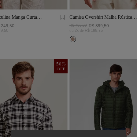
ulina Manga Curta
Camisa Overshirt Malha Rústica
Khaki
249
,
50
R$
799
,
00
R$
399
,
50
49
,
50
ou
2
x de
R$
199
,
75
50
%
OFF