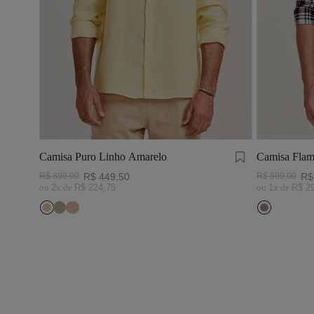
Camisa Puro Linho Amarelo
Camisa Flam
Preto/Branc
R$
899
,
00
R$
449
,
50
R$
599
,
00
R$
ou
2
x de
R$
224
,
75
ou
1
x de
R$
2