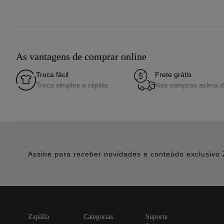
As vantagens de comprar online
Troca fácil
Frete grátis
Troca simples e rápida
Nas compras acima 
Assine para receber novidades e conteúdo exclusivo 
zapälla
categorias
suporte