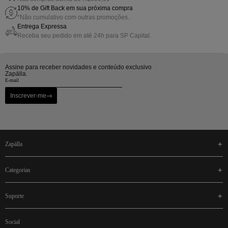
10% de Gift Back em sua próxima compra
*Não cumulativo com outras promoções.
Entrega Expressa
Receba seu pedido em até 24h para SP Capital.
Assine para receber novidades e conteúdo exclusivo
Zapälla.
Inscrever-me
zapälla
categorias
suporte
social