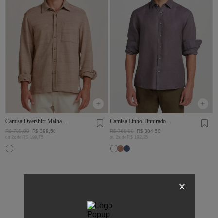
Camisa Overshirt Malha
Camisa Linho Tinturado
Rústica Khaki
Chumbo
R$
799
,
00
R$
399
,
50
R$
769
,
00
R$
384
,
50
ou
2
x de
R$
199
,
75
ou
2
x de
R$
192
,
25