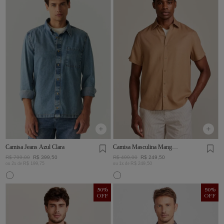
Camisa Jeans Azul Clara
Camisa Masculina Manga
Curta Visco Linho
R$
799
,
00
R$
399
,
50
R$
499
,
00
R$
249
,
50
ou
2
x de
R$
199
,
75
ou
1
x de
R$
249
,
50
50
%
50
%
OFF
OFF