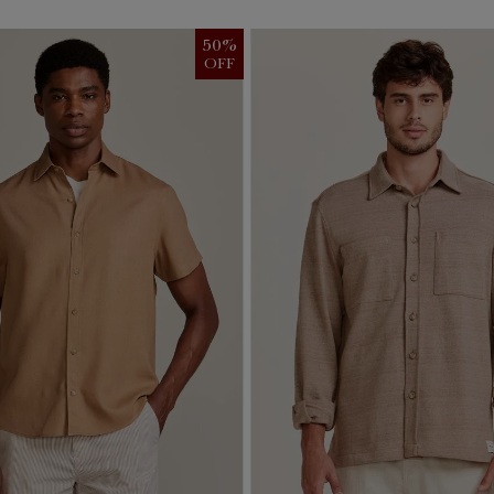
50
%
OFF