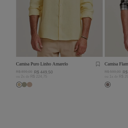
Camisa Puro Linho Amarelo
Camisa Flam
Preto/Branc
R$
899
,
00
R$
449
,
50
R$
599
,
00
R$
ou
2
x de
R$
224
,
75
ou
1
x de
R$
2