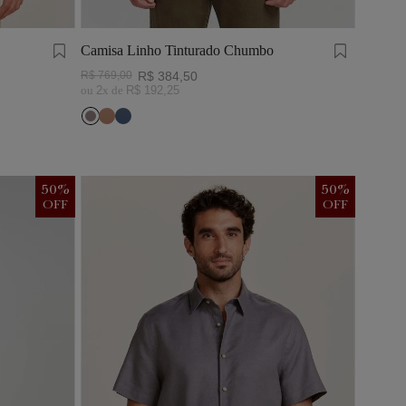
Camisa Linho Tinturado Chumbo
R$
769
,
00
R$
384
,
50
ou
2
x de
R$
192
,
25
50
%
50
%
OFF
OFF