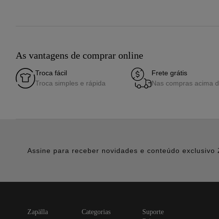
As vantagens de comprar online
Troca fácil
Frete grátis
Troca simples e rápida
Nas compras acima 
Assine para receber novidades e conteúdo exclusivo 
zapälla
categorias
suporte