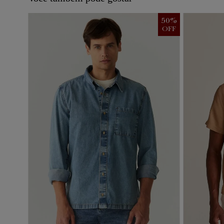
50
%
OFF