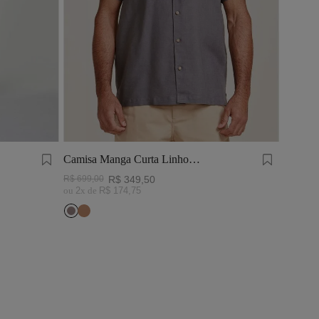
Camisa Manga Curta Linho
Tinturado Cinza Chumbo
R$
699
,
00
R$
349
,
50
ou
2
x de
R$
174
,
75