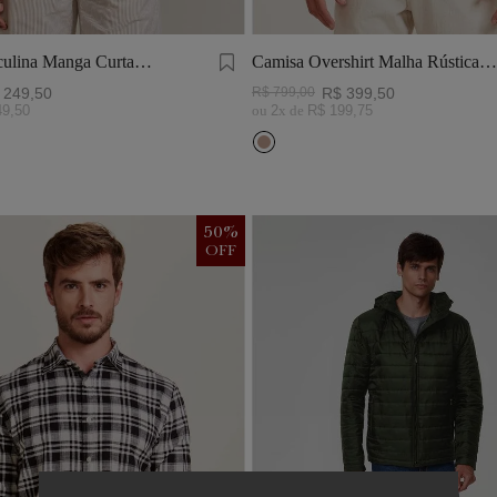
ulina Manga Curta
Camisa Overshirt Malha Rústica
Khaki
249
,
50
R$
799
,
00
R$
399
,
50
49
,
50
ou
2
x de
R$
199
,
75
50
%
OFF