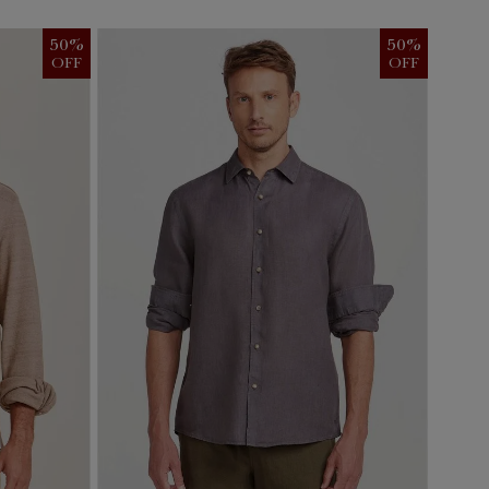
50
%
50
%
OFF
OFF