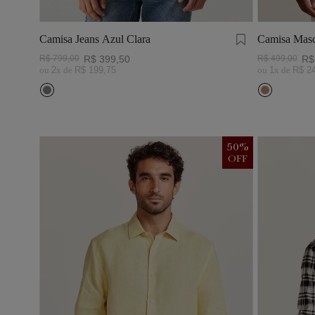
Camisa Jeans Azul Clara
Camisa Masc
Visco Linho
R$
799
,
00
R$
399
,
50
R$
499
,
00
R$
ou
2
x de
R$
199
,
75
ou
1
x de
R$
2
50
%
OFF