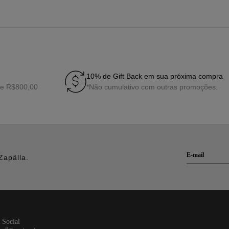
10% de Gift Back em sua próxima compra
de R$800,00
*Não cumulativo com outras promoções.
Zapälla.
social