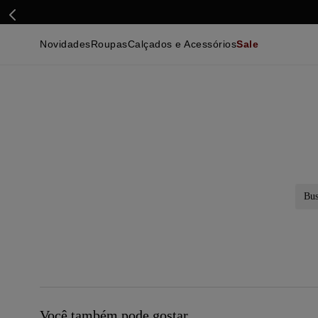
Novidades
Roupas
Calçados e Acessórios
Sale
Calçados
Essenciais
Calçados
Ca
Malhas e Casacos
Malhas e Casacos
Acessórios
Ca
Camisas
Camisas
Ver Tudo
Be
Calças
Polos
Be
Ver Tudo
Calças
Ca
Camisetas
Ma
Bermudas
Ca
Infantil
Po
Beachwear
Inf
Ver Tudo
Ve
Busc
Você também pode gostar