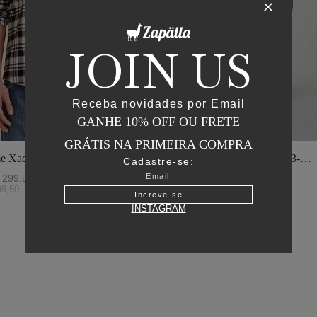
JOIN US
Receba novidades por Email
GANHE 10% OFF OU FRETE
GRÁTIS NA PRIMEIRA COMPRA
e Xadrez - I23-
Jaqueta Matelasse Capuz - I23-
Cadastre-se:
o
Verde Oliva
299
,
50
R$
2
.
895
,
00
R$
1
.
447
,
50
99
,
50
ou
6
x de
R$
241
,
25
Increve-se
INSTAGRAM