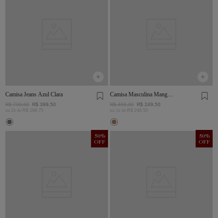
Camisa Jeans Azul Clara
Camisa Masculina Manga
Curta Visco Linho
R$
799
,
00
R$
399
,
50
R$
499
,
00
R$
249
,
50
ou
2
x de
R$
199
,
75
ou
1
x de
R$
249
,
50
50
%
50
%
OFF
OFF