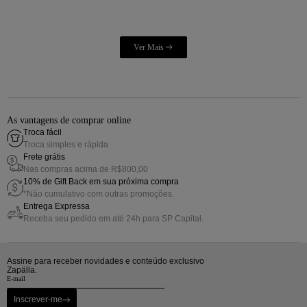
As vantagens de comprar online
Troca fácil
Troca simples e rápida
Frete grátis
Nas compras acima de R$800,00
10% de Gift Back em sua próxima compra
*Não cumulativo com outras promoções.
Entrega Expressa
Receba seu pedido em até 24h para SP Capital.
Assine para receber novidades e conteúdo exclusivo
Zapälla.
Inscrever-me