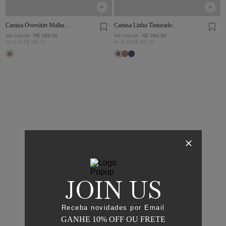
Camisa Overshirt Malha
Camisa Linho Tinturado
Rústica Khaki
Chumbo
R$
799
,
00
R$
399
,
50
R$
769
,
00
R$
384
,
50
ou
2
x de
R$
199
,
75
ou
2
x de
R$
192
,
25
JOIN US
Receba novidades por Email
GANHE 10% OFF OU FRETE