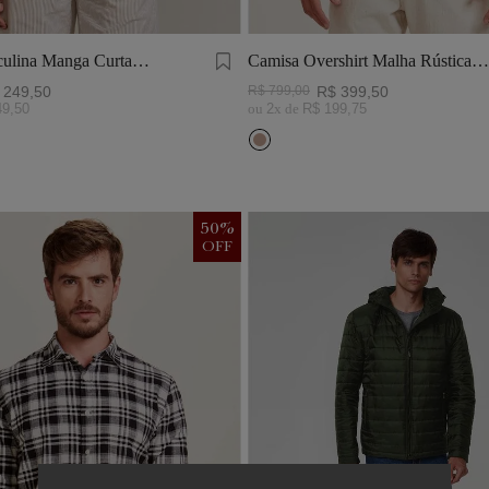
ulina Manga Curta
Camisa Overshirt Malha Rústica
Khaki
249
,
50
R$
799
,
00
R$
399
,
50
49
,
50
ou
2
x de
R$
199
,
75
50
%
OFF