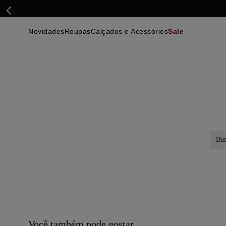
Novidades
Roupas
Calçados e Acessórios
Sale
Calçados
Essenciais
Calçados
Ca
Malhas e Casacos
Malhas e Casacos
Acessórios
Ca
Camisas
Camisas
Ver Tudo
Be
Calças
Polos
Be
Ver Tudo
Calças
Ca
Camisetas
Ma
Bermudas
Ca
Infantil
Po
Beachwear
Inf
Ver Tudo
Ve
Busc
Você também pode gostar