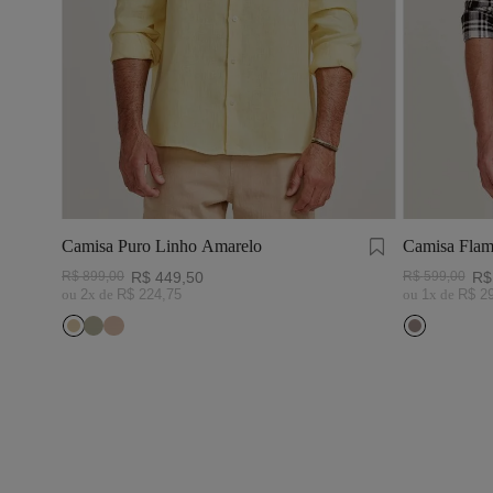
Camisa Puro Linho Amarelo
Camisa Flam
Preto/Branc
R$
899
,
00
R$
449
,
50
R$
599
,
00
R$
ou
2
x de
R$
224
,
75
ou
1
x de
R$
2