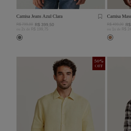
Camisa Jeans Azul Clara
Camisa Masc
Visco Linho
R$
799
,
00
R$
399
,
50
R$
499
,
00
R$
ou
2
x de
R$
199
,
75
ou
1
x de
R$
2
50
%
OFF