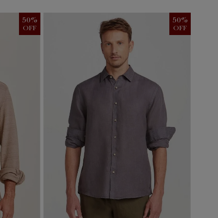
50
%
50
%
OFF
OFF