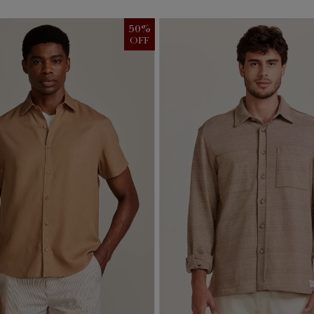
50
%
OFF