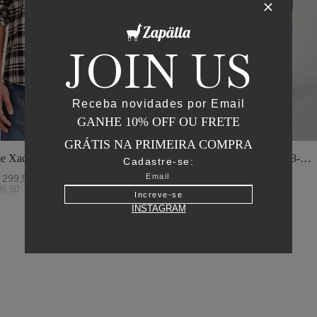
JOIN US
Receba novidades por Email
GANHE 10% OFF OU FRETE
GRÁTIS NA PRIMEIRA COMPRA
e Xadrez - I23-
Jaqueta Matelasse Capuz - I23-
Cadastre-se:
o
Verde Oliva
299
,
50
R$
2
.
895
,
00
R$
1
.
447
,
50
99
,
50
ou
6
x de
R$
241
,
25
Increve-se
INSTAGRAM