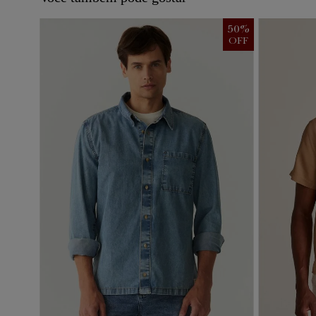
50
%
OFF