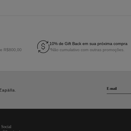
10% de Gift Back em sua próxima compra
de R$800,00
*Não cumulativo com outras promoções.
Zapälla.
social