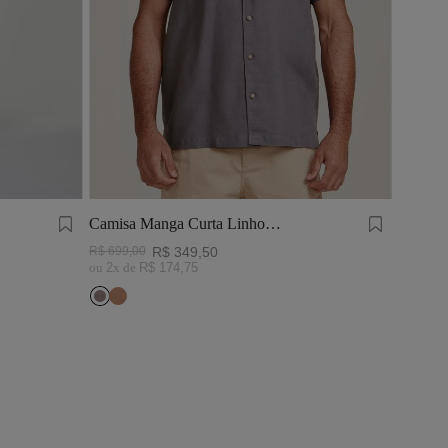
Camisa Manga Curta Linho
Tinturado Cinza Chumbo
R$
699
,
00
R$
349
,
50
ou
2
x de
R$
174
,
75