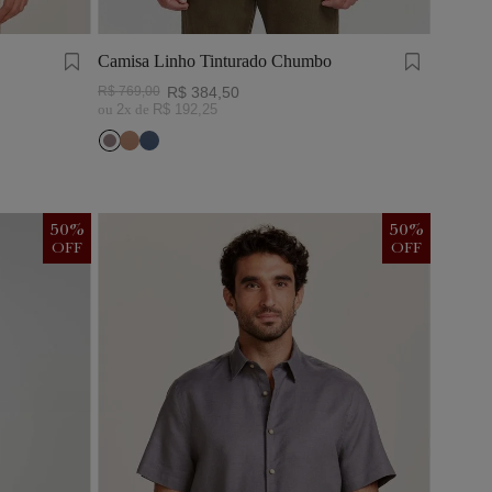
Camisa Linho Tinturado Chumbo
R$
769
,
00
R$
384
,
50
ou
2
x de
R$
192
,
25
50
%
50
%
OFF
OFF