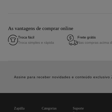
As vantagens de comprar online
Troca fácil
Frete grátis
Troca simples e rápida
Nas compras acima 
Assine para receber novidades e conteúdo exclusivo 
zapälla
categorias
suporte