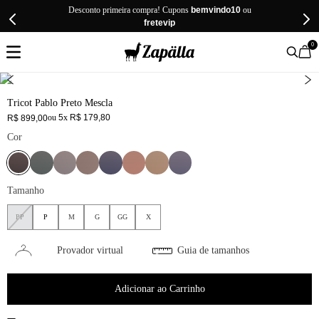
Desconto primeira compra! Cupons
bemvindo10
ou
fretevip
0
Tricot Pablo Preto Mescla
ou
5
x
R$
179
,
80
R$
899
,
00
Cor
Tamanho
PP
P
M
G
GG
X
Provador virtual
Guia de tamanhos
Adicionar ao Carrinho