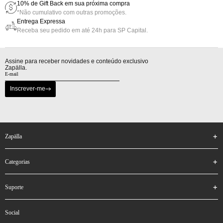
10% de Gift Back em sua próxima compra
*Não cumulativo com outras promoções.
Entrega Expressa
Receba seu pedido em até 24h para SP Capital.
Assine para receber novidades e conteúdo exclusivo
Zapälla.
Inscrever-me
zapälla
categorias
suporte
social