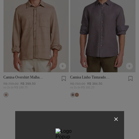
Camisa Overshirt Malha
Camisa Linho Tinturado
Rústica Khaki
Chumbo
R$
799
,
00
R$
399
,
50
R$
769
,
00
R$
384
,
50
ou
2
x de
R$
199
,
75
ou
2
x de
R$
192
,
25