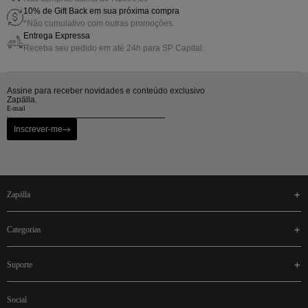
10% de Gift Back em sua próxima compra
*Não cumulativo com outras promoções.
Entrega Expressa
Receba seu pedido em até 24h para SP Capital.
Assine para receber novidades e conteúdo exclusivo
Zapälla.
Inscrever-me
zapälla
categorias
suporte
social