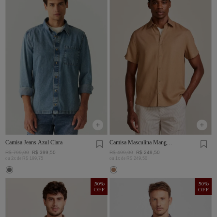
Camisa Jeans Azul Clara
Camisa Masculina Manga
Curta Visco Linho
R$
799
,
00
R$
399
,
50
R$
499
,
00
R$
249
,
50
ou
2
x de
R$
199
,
75
ou
1
x de
R$
249
,
50
50
%
50
%
OFF
OFF