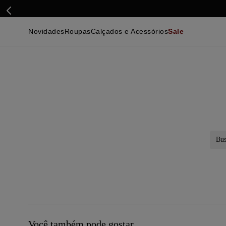
Novidades
Roupas
Calçados e Acessórios
Sale
Calçados
Essenciais
Calçados
Ca
Malhas e Casacos
Malhas e Casacos
Acessórios
Ca
Camisas
Camisas
Ver Tudo
Be
Calças
Polos
Be
Ver Tudo
Calças
Ca
Camisetas
Ma
Bermudas
Ca
Infantil
Po
Beachwear
Inf
Ver Tudo
Ve
Busc
Você também pode gostar