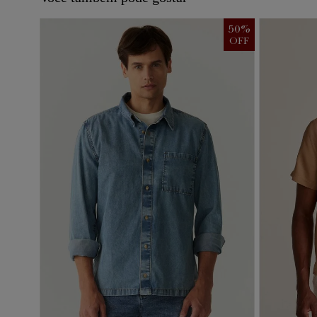
50
%
OFF