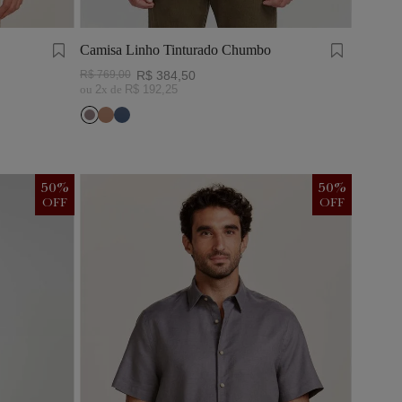
Camisa Linho Tinturado Chumbo
R$
769
,
00
R$
384
,
50
ou
2
x de
R$
192
,
25
50
%
50
%
OFF
OFF