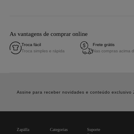
As vantagens de comprar online
Troca fácil
Frete grátis
Troca simples e rápida
Nas compras acima 
Assine para receber novidades e conteúdo exclusivo 
zapälla
categorias
suporte