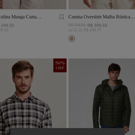
ulina Manga Curta
Camisa Overshirt Malha Rústica
Khaki
249
,
50
R$
799
,
00
R$
399
,
50
49
,
50
ou
2
x de
R$
199
,
75
50
%
OFF