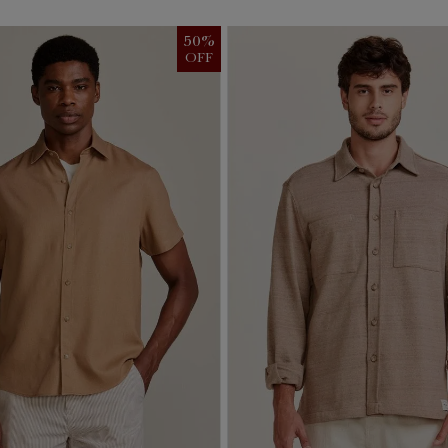
50
%
OFF