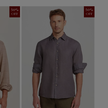
50
%
50
%
OFF
OFF