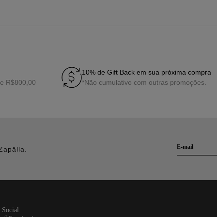
10% de Gift Back em sua próxima compra
de R$800,00
*Não cumulativo com outras promoções.
Zapälla.
social