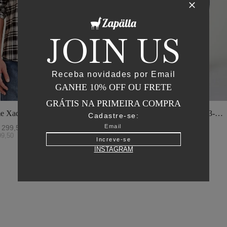
JOIN US
Receba novidades por Email
GANHE 10% OFF OU FRETE
GRÁTIS NA PRIMEIRA COMPRA
e Xadrez - I23-
Jaqueta Matelasse Capuz - I23-
Cadastre-se:
o
Verde Oliva
299
,
50
R$
2
.
895
,
00
R$
1
.
447
,
50
99
,
50
ou
6
x de
R$
241
,
25
Increve-se
INSTAGRAM