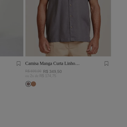
Camisa Manga Curta Linho
Tinturado Cinza Chumbo
R$
699
,
00
R$
349
,
50
ou
2
x de
R$
174
,
75