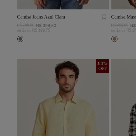
Camisa Jeans Azul Clara
Camisa Masc
Visco Linho
R$
799
,
00
R$
399
,
50
R$
499
,
00
R$
ou
2
x de
R$
199
,
75
ou
1
x de
R$
2
50
%
OFF