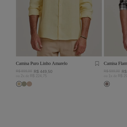
Camisa Puro Linho Amarelo
Camisa Flam
Preto/Branc
R$
899
,
00
R$
449
,
50
R$
599
,
00
R$
ou
2
x de
R$
224
,
75
ou
1
x de
R$
2