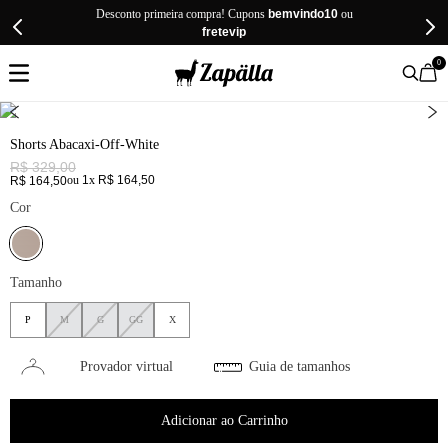
Desconto primeira compra! Cupons
bemvindo10
ou
fretevip
0
Shorts Abacaxi-Off-White
R$
329
,
00
ou
1
x
R$
164
,
50
R$
164
,
50
Cor
Tamanho
P
M
G
GG
X
Provador virtual
Guia de tamanhos
Adicionar ao Carrinho