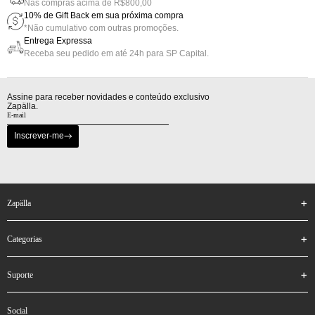
Nas compras acima de R$800,00
10% de Gift Back em sua próxima compra
*Não cumulativo com outras promoções.
Entrega Expressa
Receba seu pedido em até 24h para SP Capital.
Assine para receber novidades e conteúdo exclusivo
Zapälla.
Inscrever-me
zapälla
categorias
suporte
social