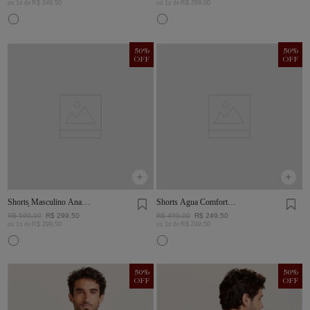
ou
1
x de
R$
249
,
50
ou
1
x de
R$
299
,
00
50
%
50
%
OFF
OFF
Shorts Masculino Ana
Shorts Água Comfort
Ruga Índigo
Color Verde Oliva
R$
599
,
00
R$
299
,
50
R$
499
,
00
R$
249
,
50
ou
1
x de
R$
299
,
50
ou
1
x de
R$
249
,
50
50
%
50
%
OFF
OFF