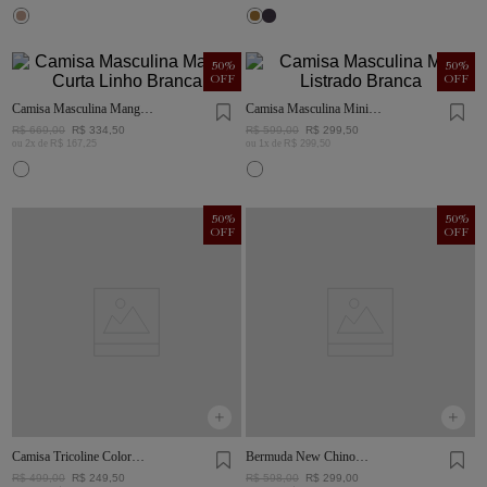
50
%
50
%
OFF
OFF
Camisa Masculina Manga
Camisa Masculina Mini
Curta Linho Branca
Listrado Branca
R$
669
,
00
R$
334
,
50
R$
599
,
00
R$
299
,
50
ou
2
x de
R$
167
,
25
ou
1
x de
R$
299
,
50
50
%
50
%
OFF
OFF
Camisa Tricoline Color
Bermuda New Chino
Khaki
Mostarda
R$
499
,
00
R$
249
,
50
R$
598
,
00
R$
299
,
00