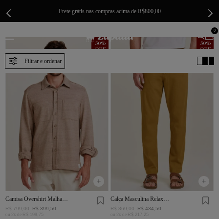
Frete grátis nas compras acima de R$800,00
0
50
%
50
%
OFF
OFF
Camisa Overshirt Malha
Calça Masculina Relax
Rústica Khaki
Rústica Charuto
R$
799
,
00
R$
399
,
50
R$
869
,
00
R$
434
,
50
ou
2
x de
R$
199
,
75
ou
2
x de
R$
217
,
25