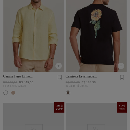
Camisa Puro Linho
Camiseta Estampada
Amarelo
Girassol Preta
R$
899
,
00
R$
449
,
50
R$
329
,
00
R$
164
,
50
ou
2
x de
R$
224
,
75
ou
1
x de
R$
164
,
50
50
%
50
%
OFF
OFF