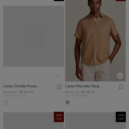
Camisa Tricoline Premium
Camisa Masculina Manga
Quadros Branco E Marrom
Curta Visco Linho
R$
869
,
00
R$
699
,
00
R$
499
,
00
R$
249
,
50
ou
4
x de
R$
174
,
75
ou
1
x de
R$
249
,
50
50
%
30
%
OFF
OFF