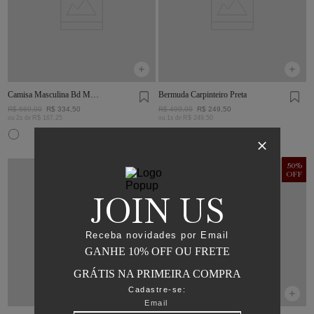
Camisa Masculina Bd Mini
Bermuda Carpinteiro Preta
Listras
R$
669
,
00
R$
334
,
50
R$
499
,
00
R$
249
,
50
ou
2
x de
R$
167
,
25
ou
1
x de
R$
249
,
50
50
%
50
%
OFF
OFF
JOIN US
Receba novidades por Email
GANHE 10% OFF OU FRETE
GRÁTIS NA PRIMEIRA COMPRA
Cadastre-se: