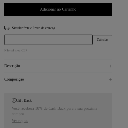
Adicionar ao Carrinho
CEP
Não sei meu CEP
Descrição
Composição
Gift Back
Você receberá 10% de Cash Back para a sua próxima
compra.
Ver regras