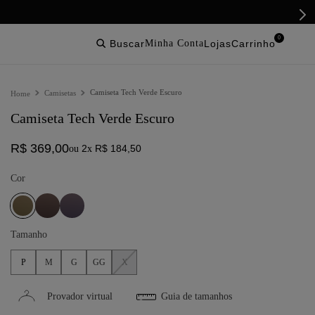
0
buscar
lojas
Camiseta Tech Verde Escuro
Camisetas
Camiseta Tech Verde Escuro
R$
369
,
00
2
R$
184
,
50
ou
x
Cor
Tamanho
P
M
G
GG
X
Provador virtual
Guia de tamanhos