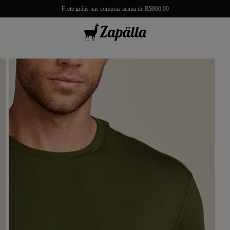
Frete grátis nas compras acima de R$800,00
misas
misetas
rmudas
achwear
lças
lhas e Casacos
lçados e Acessórios
los
antil
r Tudo