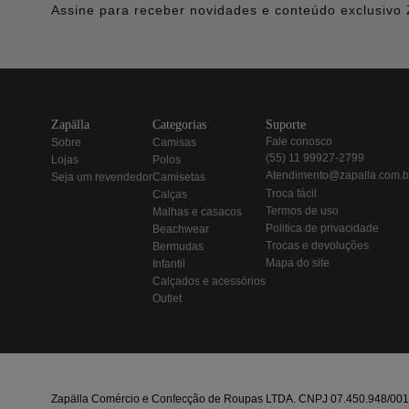
Assine para receber novidades e conteúdo exclusivo 
zapälla
categorias
suporte
fale conosco
sobre
camisas
(55) 11 99927-2799
lojas
polos
atendimento@zapalla.com.b
seja um revendedor
camisetas
troca fácil
calças
termos de uso
malhas e casacos
politica de privacidade
beachwear
trocas e devoluções
bermudas
mapa do site
infantil
calçados e acessórios
outlet
Zapälla Comércio e Confecção de Roupas LTDA. CNPJ 07.450.948/0013-