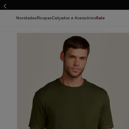
Novidades
Roupas
Calçados e Acessórios
Sale
Calçados
Essenciais
Calçados
Ca
Malhas e Casacos
Malhas e Casacos
Acessórios
Ca
Camisas
Camisas
Ver Tudo
Be
Calças
Polos
Be
Ver Tudo
Calças
Ca
Camisetas
Ma
Bermudas
Ca
Infantil
Po
Beachwear
Inf
Ver Tudo
Ve