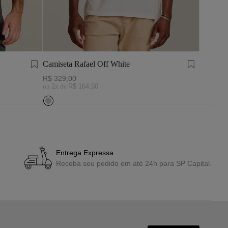
Camiseta Rafael Off White
Camiseta
R$
329
,
00
R$
269
,
ou
2
x de
R$
164
,
50
ou
1
x de
Entrega Expressa
Receba seu pedido em até 24h para SP Capital.