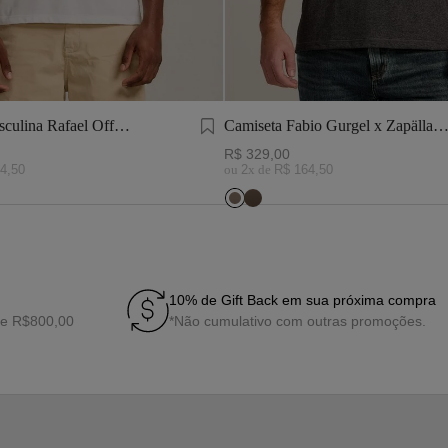
culina Rafael Off
Camiseta Fabio Gurgel x Zapälla
Cinza Mescla
R$
329
,
00
4
,
50
ou
2
x de
R$
164
,
50
10% de Gift Back em sua próxima compra
de R$800,00
*Não cumulativo com outras promoções.