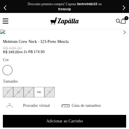
Desconto primeira compra! Cupons
bemvindo10
ou
fretevip
0
Moletom Crew Neck - I23-Preto Mescla
R$
698
,
00
ou
2
x
R$
174
,
50
R$
349
,
00
Cor
Tamanho
P
M
G
GG
X
Provador virtual
Guia de tamanhos
Adicionar ao Carrinho