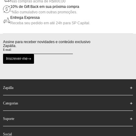
Nas compras acima de R$800,00
10% de Gift Back em sua próxima compra
*Não cumulativo com outras promoções.
Entrega Expressa
Receba seu pedido em até 24h para SP Capital.
Assine para receber novidades e conteúdo exclusivo
Zapälla.
Inscrever-me
zapälla
categorias
suporte
social