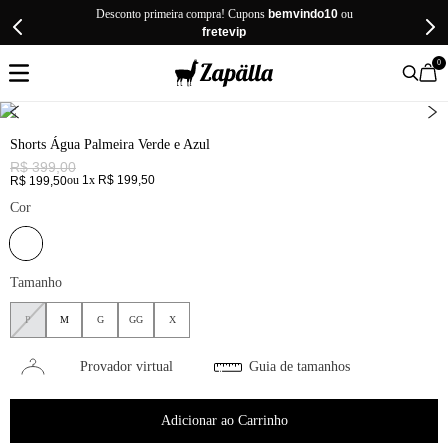
Desconto primeira compra! Cupons
bemvindo10
ou
fretevip
0
Shorts Água Palmeira Verde e Azul
R$
399
,
00
ou
1
x
R$
199
,
50
R$
199
,
50
Cor
Tamanho
P
M
G
GG
X
Provador virtual
Guia de tamanhos
Adicionar ao Carrinho