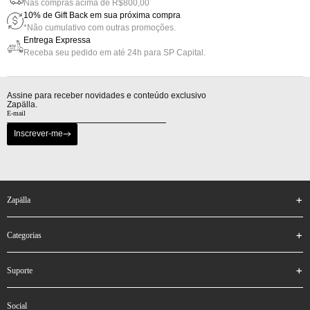
Nas compras acima de R$800,00
10% de Gift Back em sua próxima compra
*Não cumulativo com outras promoções.
Entrega Expressa
Receba seu pedido em até 24h para SP Capital.
Assine para receber novidades e conteúdo exclusivo
Zapälla.
Inscrever-me
zapälla
categorias
suporte
social