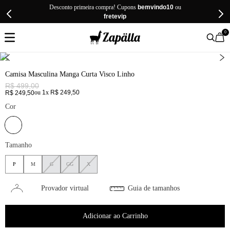
Desconto primeira compra! Cupons
bemvindo10
ou
fretevip
0
Camisa Masculina Manga Curta Visco Linho
R$
499
,
00
ou
1
x
R$
249
,
50
R$
249
,
50
Cor
Tamanho
P
M
G
GG
X
Provador virtual
Guia de tamanhos
Adicionar ao Carrinho