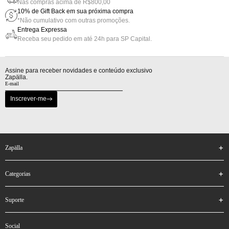
Nas compras acima de R$800,00
10% de Gift Back em sua próxima compra
*Não cumulativo com outras promoções.
Entrega Expressa
Receba seu pedido em até 24h para SP Capital.
Assine para receber novidades e conteúdo exclusivo
Zapälla.
Inscrever-me
zapälla
categorias
suporte
social