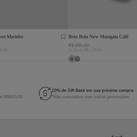
ort Marinho
Bota Bota New Maragata Café
R$
899
,
00
9
,
80
ou
5
x de
R$
179
,
80
10% de Gift Back em sua próxima compra
de R$800,00
*Não cumulativo com outras promoções.