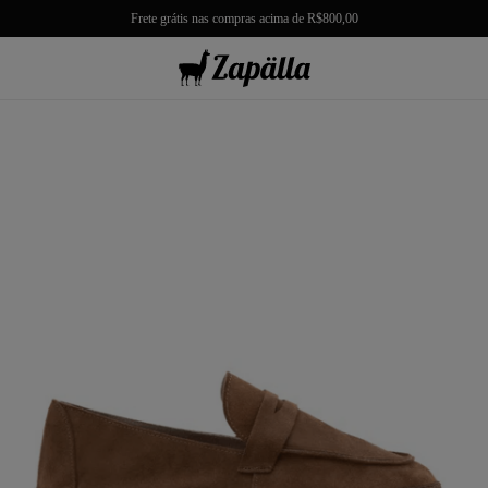
Frete grátis nas compras acima de R$800,00
misas
misetas
rmudas
achwear
lças
lhas e Casacos
lçados e Acessórios
los
antil
r Tudo