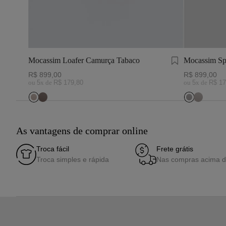
Mocassim Loafer Camurça Tabaco
Mocassim Sp
R$
899
,
00
R$
899
,
00
ou
5
x de
R$
179
,
80
ou
5
x de
R$
17
As vantagens de comprar online
Troca fácil
Frete grátis
Troca simples e rápida
Nas compras acima 