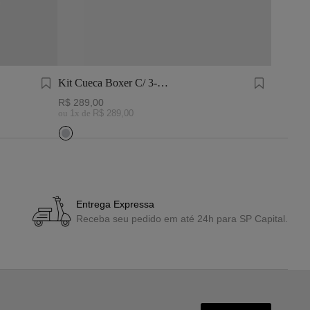
Kit Cueca Boxer C/ 3-
Boné Li
Preta/Mescla/Branca
R$
289
,
00
R$
199
,
ou
1
x de
R$
289
,
00
ou
1
x de
Entrega Expressa
Receba seu pedido em até 24h para SP Capital.