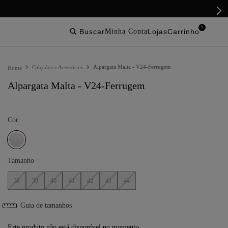
0
buscar
lojas
Alpargata Malta - V24-Ferrugem
Calçados e Acessórios
Alpargata Malta - V24-Ferrugem
Cor
Tamanho
38
39
40
41
42
43
44
Guia de tamanhos
Este produto não está disponível no momento