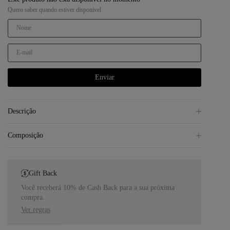
Quero saber quando estiver disponível
Enviar
Descrição
Composição
Gift Back
Você receberá 10% de Cash Back para a sua próxima
compra.
Ver regras