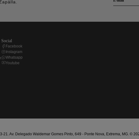
Zapälla.
social
Facebook
Instagram
Whatsapp
r
Youtube
21. Av. Delegado Waldemar Gomes Pinto, 649 - Ponte Nova, Extrema, MG. © 2025 