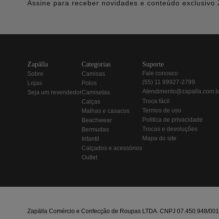
Assine para receber novidades e conteúdo exclusivo 
zapälla
categorias
suporte
fale conosco
sobre
camisas
(55) 11 99927-2799
lojas
polos
atendimento@zapalla.com.b
seja um revendedor
camisetas
troca fácil
calças
termos de uso
malhas e casacos
politica de privacidade
beachwear
trocas e devoluções
bermudas
mapa do site
infantil
calçados e acessórios
outlet
Zapälla Comércio e Confecção de Roupas LTDA. CNPJ 07.450.948/0013-