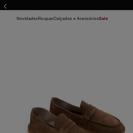
Novidades
Roupas
Calçados e Acessórios
Sale
Calçados
Essenciais
Calçados
Ca
Malhas e Casacos
Malhas e Casacos
Acessórios
Ca
Camisas
Camisas
Ver Tudo
Be
Calças
Polos
Be
Ver Tudo
Calças
Ca
Camisetas
Ma
Bermudas
Ca
Infantil
Po
Beachwear
Inf
Ver Tudo
Ve