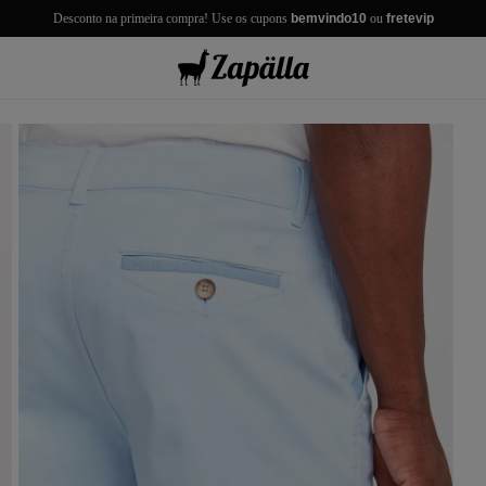
Desconto na primeira compra! Use os cupons
bemvindo10
ou
fretevip
misas
misetas
rmudas
achwear
lças
lhas e Casacos
lçados e Acessórios
los
antil
r Tudo