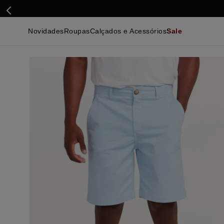
Novidades
Roupas
Calçados e Acessórios
Sale
Calçados
Essenciais
Calçados
Ca
Malhas e Casacos
Malhas e Casacos
Acessórios
Ca
Camisas
Camisas
Ver Tudo
Be
Calças
Polos
Be
Ver Tudo
Calças
Ca
Camisetas
Ma
Bermudas
Ca
Infantil
Po
Beachwear
Inf
Ver Tudo
Ve