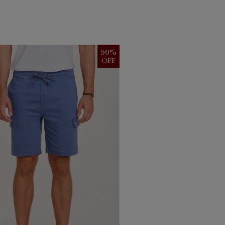
50
%
OFF