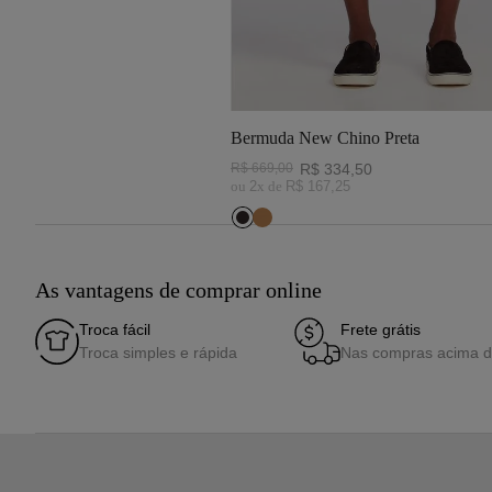
Bermuda New Chino Preta
R$
669
,
00
R$
334
,
50
ou
2
x de
R$
167
,
25
As vantagens de comprar online
Troca fácil
Frete grátis
Troca simples e rápida
Nas compras acima 