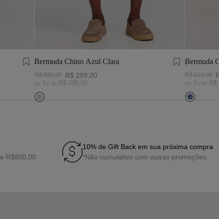
Bermuda Chino Azul Clara
Bermuda C
Índigo
R$
598
,
00
R$
299
,
00
R$
629
,
00
ou
1
x de
R$
299
,
00
ou
2
x de
R$
10% de Gift Back em sua próxima compra
de R$800,00
*Não cumulativo com outras promoções.