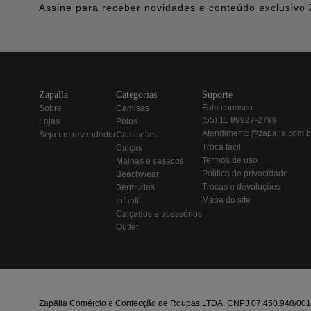
Assine para receber novidades e conteúdo exclusivo 
zapälla
categorias
suporte
fale conosco
sobre
camisas
(55) 11 99927-2799
lojas
polos
atendimento@zapalla.com.b
seja um revendedor
camisetas
troca fácil
calças
termos de uso
malhas e casacos
politica de privacidade
beachwear
trocas e devoluções
bermudas
mapa do site
infantil
calçados e acessórios
outlet
Zapälla Comércio e Confecção de Roupas LTDA. CNPJ 07.450.948/0013-