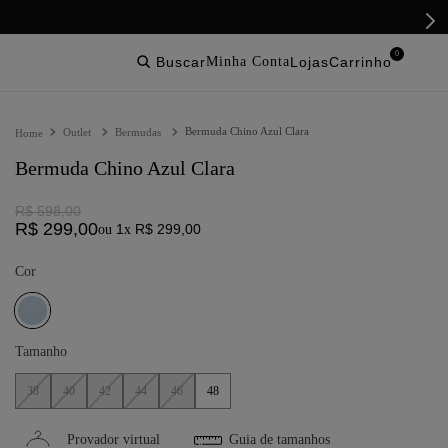
0
buscar
lojas
Bermuda Chino Azul Clara
Outlet
Bermudas
Bermuda Chino Azul Clara
R$
598
,
00
R$
299
,
00
1
R$
299
,
00
ou
x
Cor
Tamanho
38
40
42
44
46
48
Provador virtual
Guia de tamanhos