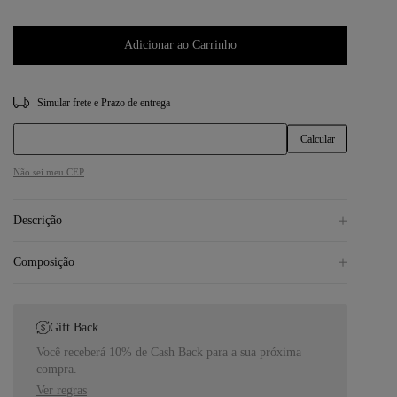
Adicionar ao Carrinho
CEP
Não sei meu CEP
Descrição
Composição
Gift Back
Você receberá 10% de Cash Back para a sua próxima
compra.
Ver regras