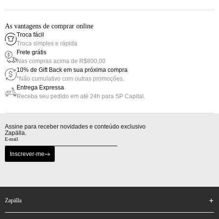
As vantagens de comprar online
Troca fácil
Troca simples e rápida
Frete grátis
Nas compras acima de R$800,00
10% de Gift Back em sua próxima compra
*Não cumulativo com outras promoções.
Entrega Expressa
Receba seu pedido em até 24h para SP Capital.
Assine para receber novidades e conteúdo exclusivo
Zapälla.
Inscrever-me
zapälla