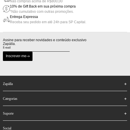
Nas compras acima de R$800,00
10% de Gift Back em sua próxima compra
*Não cumulativo com outras promoções.
Entrega Expressa
Receba seu pedido em até 24h para SP Capital.
Assine para receber novidades e conteúdo exclusivo
Zapälla.
Inscrever-me
zapälla
categorias
suporte
social