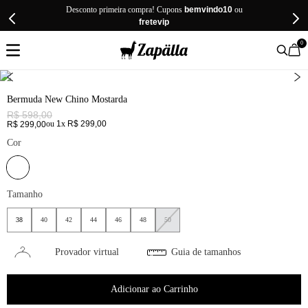
Desconto primeira compra! Cupons
bemvindo10
ou
fretevip
0
Bermuda New Chino Mostarda
R$
598
,
00
ou
1
x
R$
299
,
00
R$
299
,
00
Cor
Tamanho
38
40
42
44
46
48
50
Provador virtual
Guia de tamanhos
Adicionar ao Carrinho