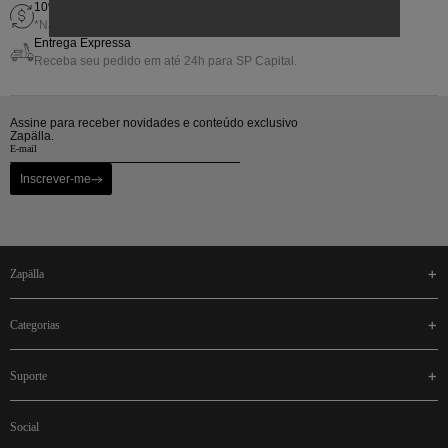
10% de Gift Back em sua próxima compra
*Não cumulativo com outras promoções.
Entrega Expressa
Receba seu pedido em até 24h para SP Capital.
Assine para receber novidades e conteúdo exclusivo
Zapälla.
Inscrever-me
zapälla
categorias
suporte
social