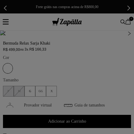
Frete grátis nas compras acima de R$800,00
0
Bermuda Relax Sarja Khaki
ou
3
x
R$
166
,
33
R$
499
,
00
Cor
Tamanho
P
M
G
GG
X
Provador virtual
Guia de tamanhos
Adicionar ao Carrinho