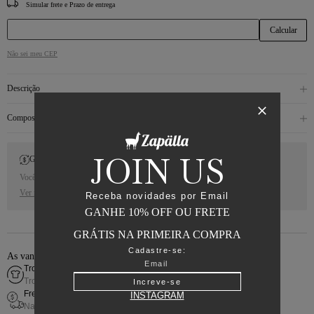
CEP
Não sei meu CEP
Descrição
Composição
JOIN US
Gift Back
Você receberá 10% de Cash Back para a sua próxima compra.
Ver regras
Receba novidades por Email
GANHE 10% OFF OU FRETE
GRÁTIS NA PRIMEIRA COMPRA
Cadastre-se:
As vantagens de comprar online
Troca fácil
Troca simples e rápida
Increve-se
Frete grátis
INSTAGRAM
Nas compras acima de R$800,00