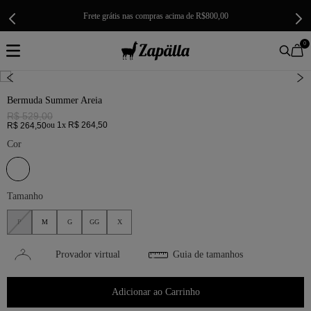
Frete grátis nas compras acima de R$800,00
0
Bermuda Summer Areia
R$
529
,
00
ou
1
x
R$
264
,
50
R$
264
,
50
Cor
Tamanho
P
M
G
GG
X
Provador virtual
Guia de tamanhos
Adicionar ao Carrinho