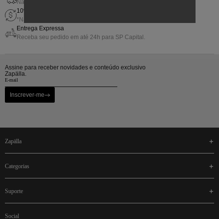
Nas compras acima de R$800,00
10% de Gift Back em sua próxima compra
*Não cumulativo com outras promoções.
Entrega Expressa
Receba seu pedido em até 24h para SP Capital.
Assine para receber novidades e conteúdo exclusivo
Zapälla.
Inscrever-me
zapälla
categorias
suporte
social