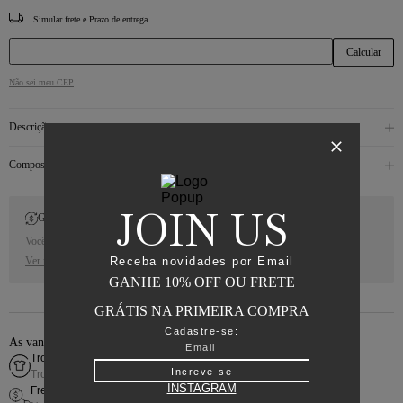
CEP
Não sei meu CEP
Descrição
Composição
JOIN US
Gift Back
Você receberá 10% de Cash Back para a sua próxima compra.
Receba novidades por Email
Ver regras
GANHE 10% OFF OU FRETE
GRÁTIS NA PRIMEIRA COMPRA
Cadastre-se:
As vantagens de comprar online
Troca fácil
Increve-se
Troca simples e rápida
INSTAGRAM
Frete grátis