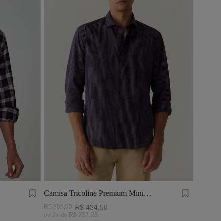
Camisa Tricoline Premium Mini
Quadros Marinho e Off White
R$
869
,
00
R$
434
,
50
ou
2
x de
R$
217
,
25