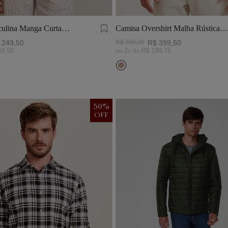
ulina Manga Curta
Camisa Overshirt Malha Rústica
Khaki
249
,
50
R$
799
,
00
R$
399
,
50
49
,
50
ou
2
x de
R$
199
,
75
50
%
OFF