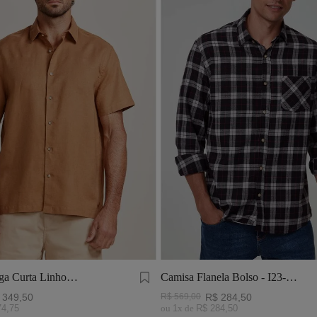
a Curta Linho
Camisa Flanela Bolso - I23-
aruto
Preto/Branco/Vermelho
349
,
50
R$
569
,
00
R$
284
,
50
74
,
75
ou
1
x de
R$
284
,
50