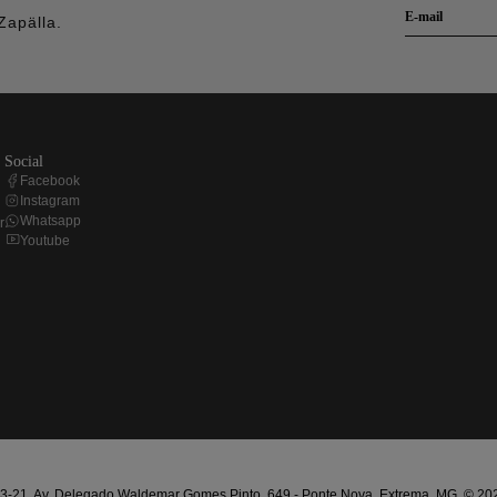
Zapälla.
social
Facebook
Instagram
Whatsapp
r
Youtube
21. Av. Delegado Waldemar Gomes Pinto, 649 - Ponte Nova, Extrema, MG. © 2025 