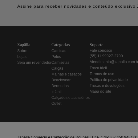
Assine para receber novidades e conteúdo exclusivo 
zapälla
categorias
suporte
fale conosco
sobre
camisas
(55) 11 99927-2799
lojas
polos
atendimento@zapalla.com.b
seja um revendedor
camisetas
troca fácil
calças
termos de uso
malhas e casacos
politica de privacidade
beachwear
trocas e devoluções
bermudas
mapa do site
infantil
calçados e acessórios
outlet
Zapälla Comércio e Confecção de Roupas LTDA. CNPJ 07.450.948/0013-