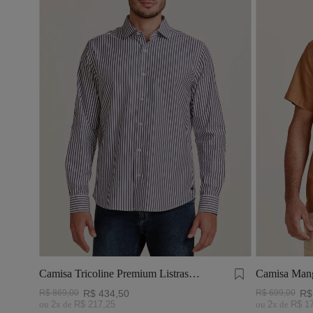
Camisa Tricoline Premium Listras
Camisa Mang
Branca e Marinho
Tinturado Ch
R$
869
,
00
R$
434
,
50
R$
699
,
00
R$
ou
2
x de
R$
217
,
25
ou
2
x de
R$
1