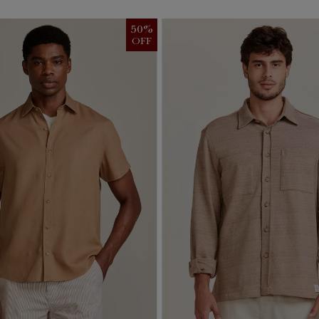
50
%
OFF