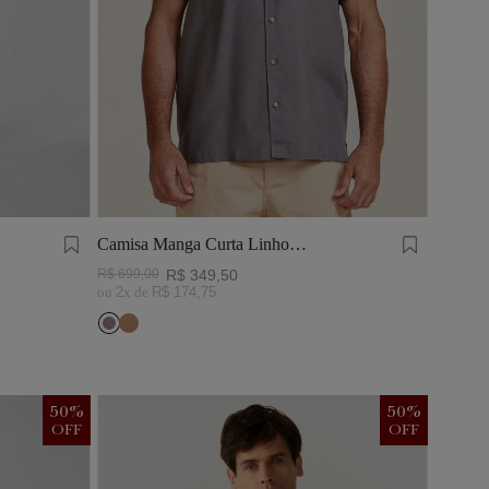
Camisa Manga Curta Linho
Tinturado Cinza Chumbo
R$
699
,
00
R$
349
,
50
ou
2
x de
R$
174
,
75
50
%
50
%
OFF
OFF