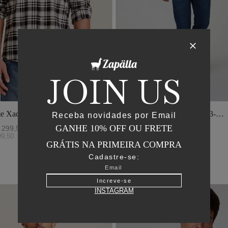
JOIN US
e Xadrez - I23-
Jaqueta Matelasse Capuz - I23-
Receba novidades por Email
o
Verde Oliva
GANHE 10% OFF OU FRETE
299
,
50
R$
2
.
895
,
00
R$
1
.
447
,
50
99
,
50
ou
6
x de
R$
241
,
25
GRÁTIS NA PRIMEIRA COMPRA
Cadastre-se:
Increve-se
INSTAGRAM
50
%
OFF