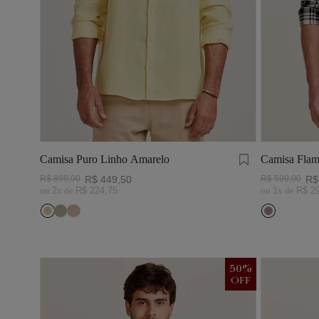
Camisa Puro Linho Amarelo
Camisa Flam
Preto/Branc
R$
899
,
00
R$
449
,
50
R$
599
,
00
R$
ou
2
x de
R$
224
,
75
ou
1
x de
R$
2
50
%
OFF