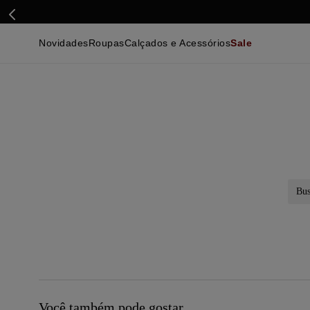
Novidades
Roupas
Calçados e Acessórios
Sale
Calçados
Essenciais
Calçados
Ca
Malhas e Casacos
Malhas e Casacos
Acessórios
Ca
Camisas
Camisas
Ver Tudo
Be
Calças
Polos
Be
Ver Tudo
Calças
Ca
Camisetas
Ma
Bermudas
Ca
Infantil
Po
Beachwear
Inf
Ver Tudo
Ve
Busc
Você também pode gostar