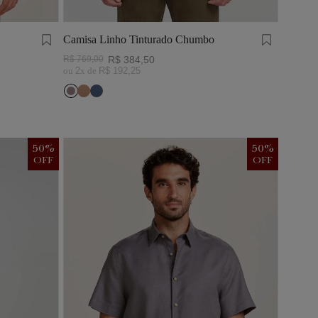
Camisa Linho Tinturado Chumbo
R$
769
,
00
R$
384
,
50
ou
2
x de
R$
192
,
25
50
%
50
%
OFF
OFF