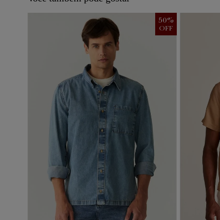
50
%
OFF