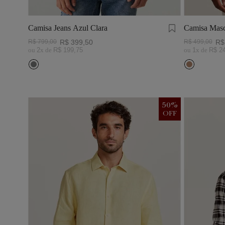
Camisa Jeans Azul Clara
Camisa Masc
Visco Linho
R$
799
,
00
R$
399
,
50
R$
499
,
00
R$
ou
2
x de
R$
199
,
75
ou
1
x de
R$
2
50
%
OFF