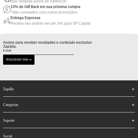
Nas compras acima de R$800,00
10% de Gift Back em sua próxima compra
*Não cumulativo com outras promoções.
Entrega Expressa
Receba seu pedido em até 24h para SP Capital.
Assine para receber novidades e conteúdo exclusivo
Zapälla.
Inscrever-me
zapälla
categorias
suporte
social