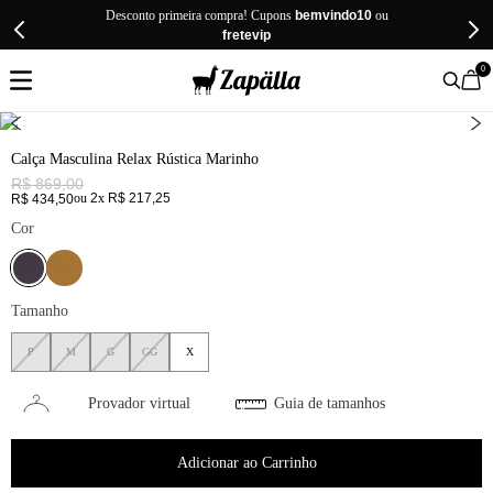
Desconto primeira compra! Cupons
bemvindo10
ou
fretevip
0
Calça Masculina Relax Rústica Marinho
R$
869
,
00
ou
2
x
R$
217
,
25
R$
434
,
50
Cor
Tamanho
P
M
G
GG
X
Provador virtual
Guia de tamanhos
Adicionar ao Carrinho