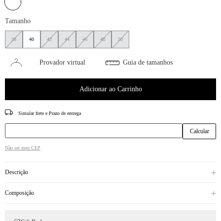
Tamanho
38
40
42
44
46
48
50
Provador virtual
Guia de tamanhos
Adicionar ao Carrinho
CEP
Não sei meu CEP
Descrição
Composição