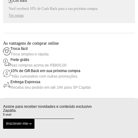
Gift Back
Você receberá 10% de Cash Back para a sua próxima compra.
Ver regras
As vantagens de comprar online
Troca fácil
Troca simples e rápida
Frete grátis
Nas compras acima de R$800,00
10% de Gift Back em sua próxima compra
*Não cumulativo com outras promoções.
Entrega Expressa
Receba seu pedido em até 24h para SP Capital.
Assine para receber novidades e conteúdo exclusivo
Zapälla.
Inscrever-me