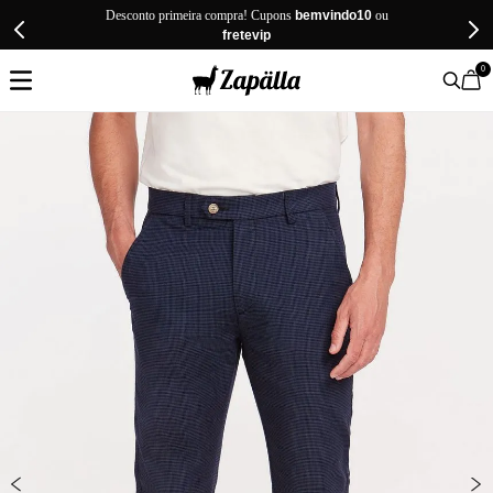
Desconto primeira compra! Cupons
bemvindo10
ou
fretevip
0