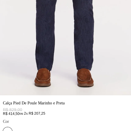
Calça Pied De Poule Marinho e Preta
R$
829
,
00
ou
2
x
R$
207
,
25
R$
414
,
50
Cor