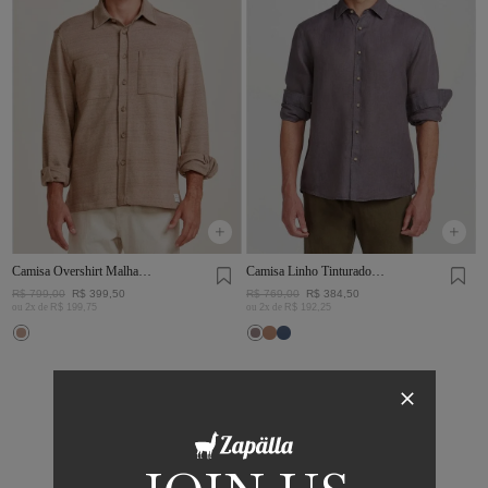
Camisa Overshirt Malha
Camisa Linho Tinturado
Rústica Khaki
Chumbo
R$
799
,
00
R$
399
,
50
R$
769
,
00
R$
384
,
50
ou
2
x de
R$
199
,
75
ou
2
x de
R$
192
,
25