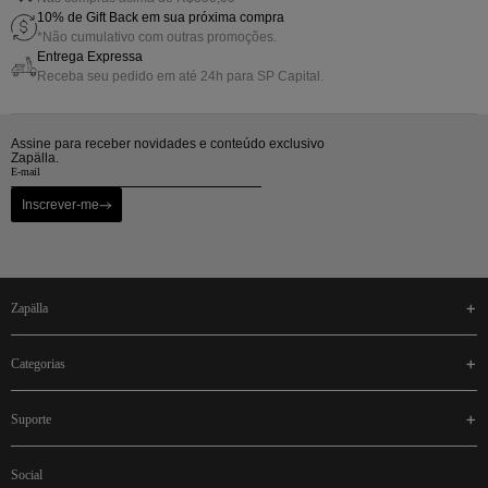
10% de Gift Back em sua próxima compra
*Não cumulativo com outras promoções.
Entrega Expressa
Receba seu pedido em até 24h para SP Capital.
Assine para receber novidades e conteúdo exclusivo
Zapälla.
Inscrever-me
zapälla
categorias
suporte
social