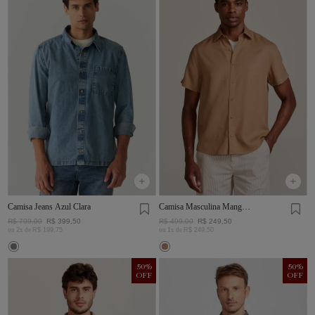
Camisa Jeans Azul Clara
Camisa Masculina Manga
Curta Visco Linho
R$
799
,
00
R$
399
,
50
R$
499
,
00
R$
249
,
50
ou
2
x de
R$
199
,
75
ou
1
x de
R$
249
,
50
50
%
50
%
OFF
OFF