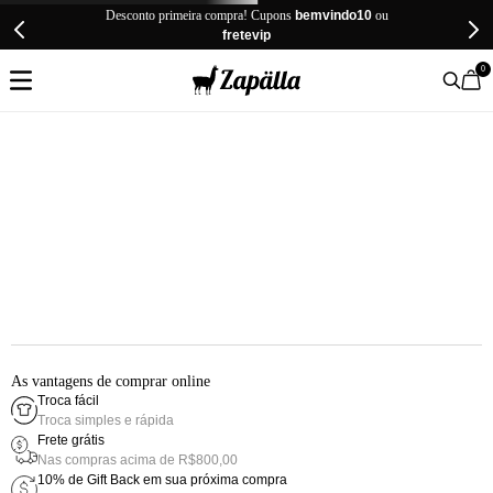
Desconto primeira compra! Cupons
bemvindo10
ou
fretevip
0
As vantagens de comprar online
Troca fácil
Troca simples e rápida
Frete grátis
Nas compras acima de R$800,00
10% de Gift Back em sua próxima compra