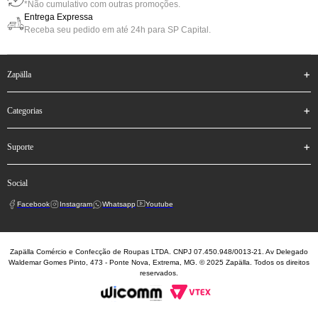
*Não cumulativo com outras promoções.
Entrega Expressa
Receba seu pedido em até 24h para SP Capital.
zapälla
categorias
suporte
social
Facebook
Instagram
Whatsapp
Youtube
Zapälla Comércio e Confecção de Roupas LTDA. CNPJ 07.450.948/0013-21. Av Delegado
Waldemar Gomes Pinto, 473 - Ponte Nova, Extrema, MG. © 2025 Zapälla. Todos os direitos
reservados.