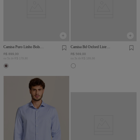
Camisa Puro Linho Bolso
Camisa Bd Oxford Listras
Marinho
Branco E Marinho
R$
899
,
00
R$
569
,
00
ou
5
x de
R$
179
,
80
ou
3
x de
R$
189
,
66