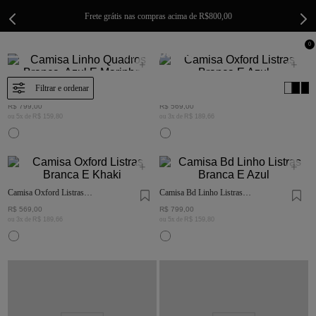
Frete grátis nas compras acima de R$800,00
0
Camisa Linho Quadros
Camisa Oxford Listras
Branca, Azul E Marinho
Branca E Azul
R$
799
,
00
R$
569
,
00
ou
5
x de
R$
159
,
80
ou
3
x de
R$
189
,
66
Camisa Oxford Listras
Camisa Bd Linho Listras
Branca E Khaki
Branca E Azul
R$
569
,
00
R$
799
,
00
ou
3
x de
R$
189
,
66
ou
5
x de
R$
159
,
80