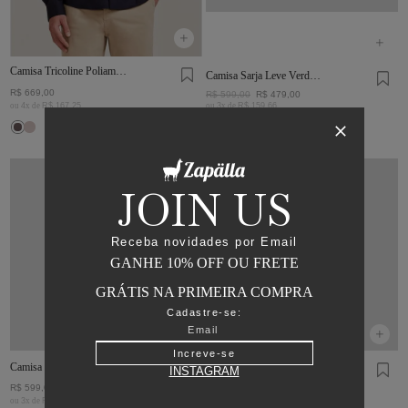
Camisa Tricoline Poliamida
Camisa Sarja Leve Verde
Marinho
Oliva
R$
669
,
00
R$
599
,
00
R$
479
,
00
ou
4
x de
R$
167
,
25
ou
3
x de
R$
159
,
66
JOIN US
Receba novidades por Email
GANHE 10% OFF OU FRETE
GRÁTIS NA PRIMEIRA COMPRA
Cadastre-se:
Increve-se
Camisa Voil Xadrez
Camisa Voil Listras
INSTAGRAM
Tinturado Azul
Marinho E Khaki
R$
599
,
00
R$
599
,
00
ou
3
x de
R$
199
,
66
ou
3
x de
R$
199
,
66