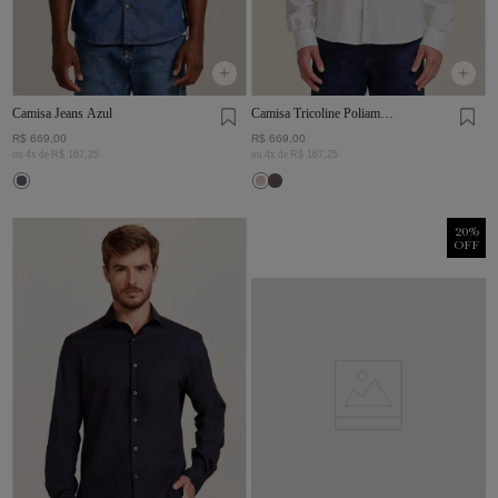
Camisa Jeans Azul
Camisa Tricoline Poliamida
Branca
R$
669
,
00
R$
669
,
00
ou
4
x de
R$
167
,
25
ou
4
x de
R$
167
,
25
20
%
OFF