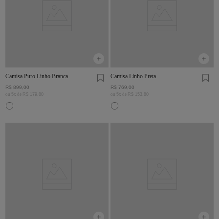
Camisa Puro Linho Branca
Camisa Linho Preta
R$
899
,
00
R$
769
,
00
ou
5
x de
R$
179
,
80
ou
5
x de
R$
153
,
80