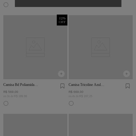
12
%
OFF
Camisa Bd Poliamida
Camisa Tricoline Azul
Listras Marinho
Clara
R$
569
,
00
R$
669
,
00
ou
3
x de
R$
189
,
66
ou
4
x de
R$
167
,
25