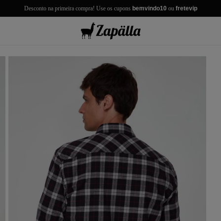
Desconto na primeira compra! Use os cupons
bemvindo10
ou
fretevip
misas
misetas
rmudas
achwear
lças
lhas e Casacos
lçados e Acessórios
los
antil
r Tudo