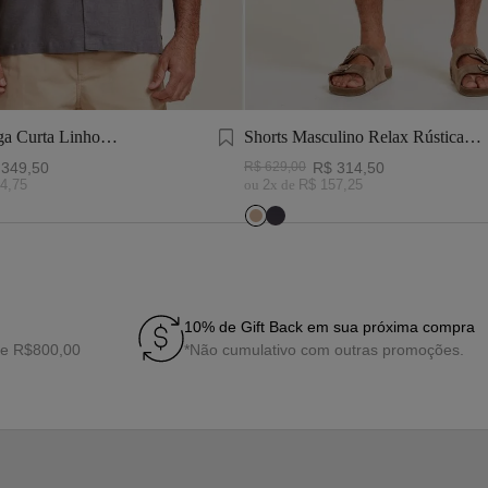
a Curta Linho
Shorts Masculino Relax Rústica
inza Chumbo
Khaki
349
,
50
R$
629
,
00
R$
314
,
50
4
,
75
ou
2
x de
R$
157
,
25
10% de Gift Back em sua próxima compra
de R$800,00
*Não cumulativo com outras promoções.