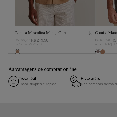
Camisa Masculina Manga Curta
Camisa Mang
Visco Linho
Tinturado C
R$
499
,
00
R$
249
,
50
R$
699
,
00
R$
ou
1
x de
R$
249
,
50
ou
2
x de
R$
17
As vantagens de comprar online
Troca fácil
Frete grátis
Troca simples e rápida
Nas compras acima 