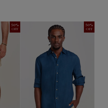
50
%
50
%
OFF
OFF