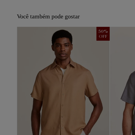
Você também pode gostar
50
%
50
%
OFF
OFF