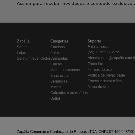
Assine para receber novidades e conteúdo exclusivo 
zapälla
categorias
suporte
fale conosco
sobre
camisas
(55) 11 99927-2799
lojas
polos
atendimento@zapalla.com.b
seja um revendedor
camisetas
troca fácil
calças
termos de uso
malhas e casacos
politica de privacidade
beachwear
trocas e devoluções
bermudas
mapa do site
infantil
calçados e acessórios
outlet
Zapälla Comércio e Confecção de Roupas LTDA. CNPJ 07.450.948/0013-