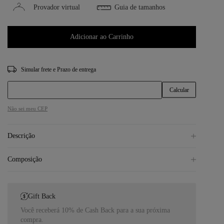
Provador virtual
Guia de tamanhos
Adicionar ao Carrinho
CEP
Não sei meu CEP
Descrição
Composição
Gift Back
Você receberá 10% de Cash Back para a sua próxima
compra.