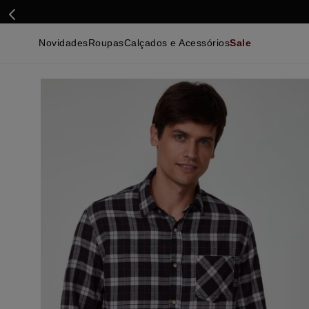
Novidades
Roupas
Calçados e Acessórios
Sale
Calçados
Essenciais
Calçados
Ca
Malhas e Casacos
Malhas e Casacos
Acessórios
Ca
Camisas
Camisas
Ver Tudo
Be
Calças
Polos
Be
Ver Tudo
Calças
Ca
Camisetas
Ma
Bermudas
Ca
Infantil
Po
Beachwear
Inf
Ver Tudo
Ve