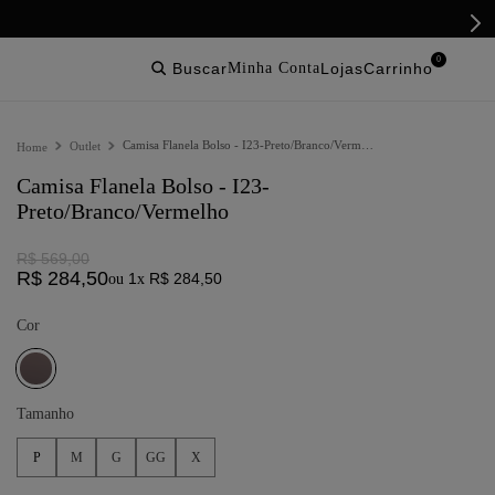
0
buscar
lojas
Camisa Flanela Bolso - I23-Preto/Branco/Vermelho
Outlet
Camisa Flanela Bolso - I23-
Preto/Branco/Vermelho
R$
569
,
00
R$
284
,
50
1
R$
284
,
50
ou
x
Cor
Tamanho
P
M
G
GG
X