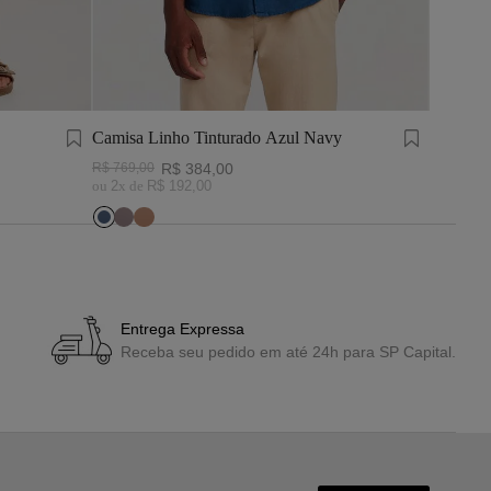
Camisa Linho Tinturado Azul Navy
Shorts F
R$
769
,
00
R$
384
,
00
R$
389
,
0
ou
2
x de
R$
192
,
00
ou
1
x de
Entrega Expressa
Receba seu pedido em até 24h para SP Capital.