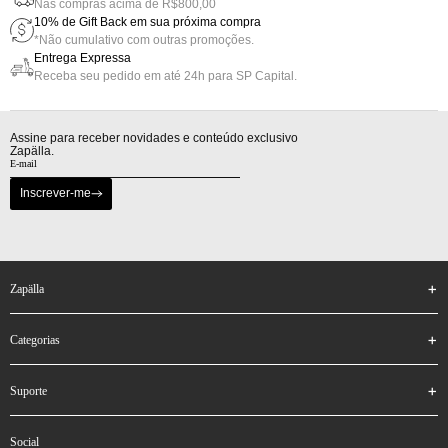
Nas compras acima de R$800,00
10% de Gift Back em sua próxima compra
*Não cumulativo com outras promoções.
Entrega Expressa
Receba seu pedido em até 24h para SP Capital.
Assine para receber novidades e conteúdo exclusivo
Zapälla.
Inscrever-me
zapälla
categorias
suporte
social