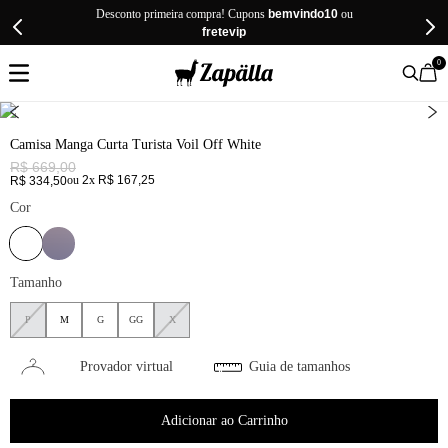
Desconto primeira compra! Cupons
bemvindo10
ou
fretevip
0
Camisa Manga Curta Turista Voil Off White
R$
669
,
00
ou
2
x
R$
167
,
25
R$
334
,
50
Cor
Tamanho
P
M
G
GG
X
Provador virtual
Guia de tamanhos
Adicionar ao Carrinho