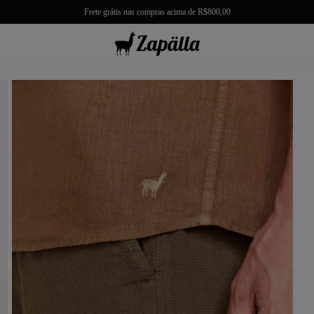
Frete grátis nas compras acima de R$800,00
misas
misetas
rmudas
achwear
lças
lhas e Casacos
lçados e Acessórios
los
antil
r Tudo