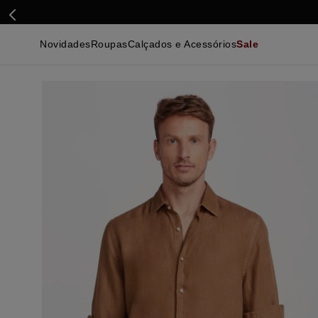
Novidades
Roupas
Calçados e Acessórios
Sale
Calçados
Essenciais
Calçados
Ca
Malhas e Casacos
Malhas e Casacos
Acessórios
Ca
Camisas
Camisas
Ver Tudo
Be
Calças
Polos
Be
Ver Tudo
Calças
Ca
Camisetas
Ma
Bermudas
Ca
Infantil
Po
Beachwear
Inf
Ver Tudo
Ve