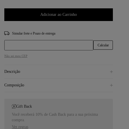
Adicionar ao Carrinho
CEP
Não sei meu CEP
Descrição
Composição
Gift Back
Você receberá 10% de Cash Back para a sua próxima
compra.
Ver regras