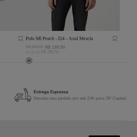
Polo Ml Peach - I24 - Azul Mescla
R$
399
,
00
R$
199
,
50
ou
1
x de
R$
199
,
50
Entrega Expressa
Receba seu pedido em até 24h para SP Capital.