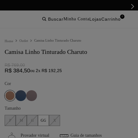
0
buscar
lojas
Camisa Linho Tinturado Charuto
Outlet
Camisa Linho Tinturado Charuto
R$
769
,
00
R$
384
,
50
2
R$
192
,
25
ou
x
Cor
Tamanho
P
M
G
GG
X
Provador virtual
Guia de tamanhos