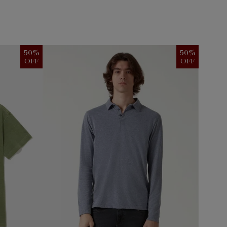
50
%
50
%
OFF
OFF