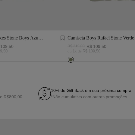
xes Stone Boys Azul
Camiseta Boys Rafael Stone Verde
109
,
50
R$
219
,
00
R$
109
,
50
9
,
50
ou
1
x de
R$
109
,
50
10% de Gift Back em sua próxima compra
de R$800,00
*Não cumulativo com outras promoções.