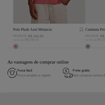
Polo Plush Azul Melancia
Camiseta Pei
Marinho
R$
489
,
00
R$
244
,
50
R$
219
,
00
R$
ou
1
x de
R$
244
,
50
ou
1
x de
R$
10
As vantagens de comprar online
Troca fácil
Frete grátis
Troca simples e rápida
Nas compras acima 