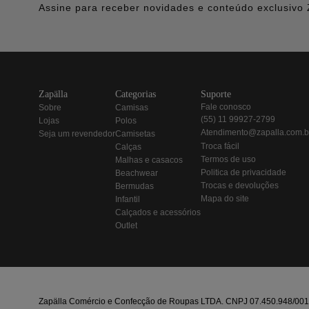
Assine para receber novidades e conteúdo exclusivo 
zapälla
categorias
suporte
fale conosco
sobre
camisas
(55) 11 99927-2799
lojas
polos
atendimento@zapalla.com.b
seja um revendedor
camisetas
troca fácil
calças
termos de uso
malhas e casacos
politica de privacidade
beachwear
trocas e devoluções
bermudas
mapa do site
infantil
calçados e acessórios
outlet
Zapälla Comércio e Confecção de Roupas LTDA. CNPJ 07.450.948/0013-