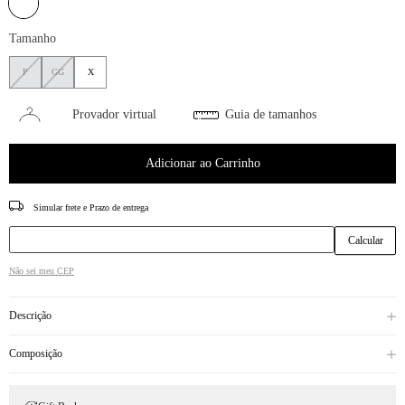
Tamanho
P
GG
X
Provador virtual
Guia de tamanhos
Adicionar ao Carrinho
CEP
Não sei meu CEP
Descrição
Composição