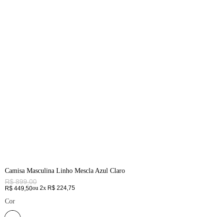
Camisa Masculina Linho Mescla Azul Claro
R$
899
,
00
ou
2
x
R$
224
,
75
R$
449
,
50
Cor