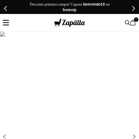
Desconto primeira compra! Cupons
bemvindo10
ou
fretevip
0