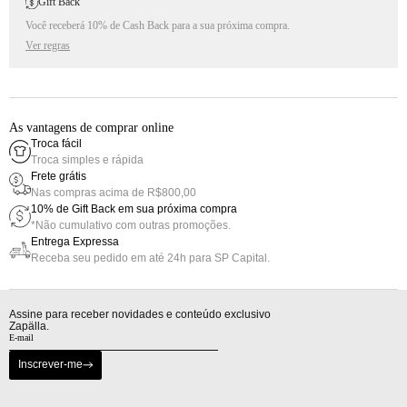
Gift Back
Você receberá 10% de Cash Back para a sua próxima compra.
Ver regras
As vantagens de comprar online
Troca fácil
Troca simples e rápida
Frete grátis
Nas compras acima de R$800,00
10% de Gift Back em sua próxima compra
*Não cumulativo com outras promoções.
Entrega Expressa
Receba seu pedido em até 24h para SP Capital.
Assine para receber novidades e conteúdo exclusivo
Zapälla.
Inscrever-me