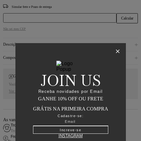
CEP
Não sei meu CEP
Descrição
Composição
JOIN US
Gift Back
Você receberá 10% de Cash Back para a sua próxima compra.
Receba novidades por Email
Ver regras
GANHE 10% OFF OU FRETE
GRÁTIS NA PRIMEIRA COMPRA
Cadastre-se:
As vantagens de comprar online
Troca fácil
Increve-se
Troca simples e rápida
INSTAGRAM
Frete grátis