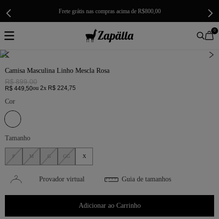
Frete grátis nas compras acima de R$800,00
0
Camisa Masculina Linho Mescla Rosa
R$
899
,
00
ou
2
x
R$
224
,
75
R$
449
,
50
Cor
Tamanho
P
M
G
GG
X
Provador virtual
Guia de tamanhos
Adicionar ao Carrinho