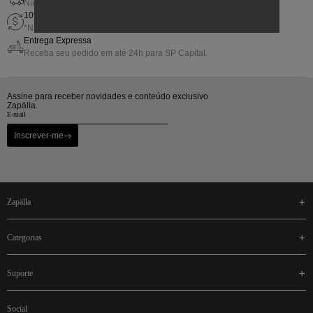
Nas compras acima de R$800,00
10% de Gift Back em sua próxima compra
*Não cumulativo com outras promoções.
Entrega Expressa
Receba seu pedido em até 24h para SP Capital.
Assine para receber novidades e conteúdo exclusivo
Zapälla.
Inscrever-me
zapälla
categorias
suporte
social