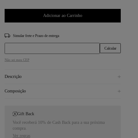
Adicionar ao Carrinho
CEP
Não sei meu CEP
Descrição
Composição
Gift Back
Você receberá 10% de Cash Back para a sua próxima
compra.
Ver regras