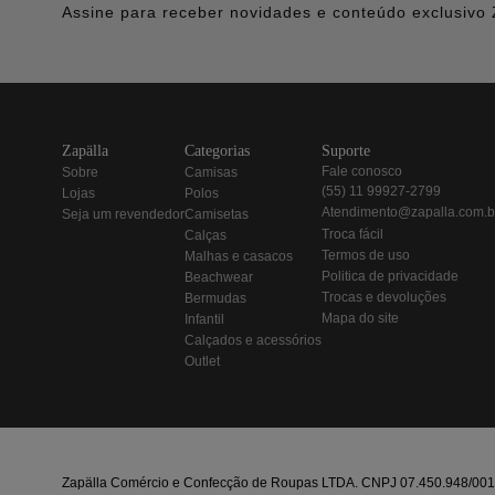
Assine para receber novidades e conteúdo exclusivo 
zapälla
categorias
suporte
fale conosco
sobre
camisas
(55) 11 99927-2799
lojas
polos
atendimento@zapalla.com.b
seja um revendedor
camisetas
troca fácil
calças
termos de uso
malhas e casacos
politica de privacidade
beachwear
trocas e devoluções
bermudas
mapa do site
infantil
calçados e acessórios
outlet
Zapälla Comércio e Confecção de Roupas LTDA. CNPJ 07.450.948/0013-