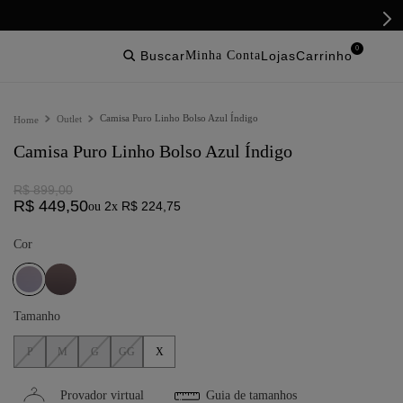
0
buscar
lojas
Camisa Puro Linho Bolso Azul Índigo
Outlet
Camisa Puro Linho Bolso Azul Índigo
R$
899
,
00
R$
449
,
50
2
R$
224
,
75
ou
x
Cor
Tamanho
P
M
G
GG
X
Provador virtual
Guia de tamanhos