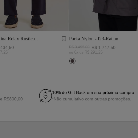
ina Relax Rústica
Parka Nylon - I23-Rattan
434
,
50
R$
3
.
495
,
00
R$
1
.
747
,
50
7
,
25
ou
6
x de
R$
291
,
25
10% de Gift Back em sua próxima compra
de R$800,00
*Não cumulativo com outras promoções.