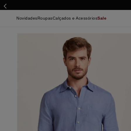
Novidades
Roupas
Calçados e Acessórios
Sale
Calçados
Essenciais
Calçados
Ca
Malhas e Casacos
Malhas e Casacos
Acessórios
Ca
Camisas
Camisas
Ver Tudo
Be
Calças
Polos
Be
Ver Tudo
Calças
Ca
Camisetas
Ma
Bermudas
Ca
Infantil
Po
Beachwear
Inf
Ver Tudo
Ve