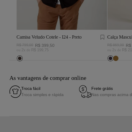
Camisa Veludo Cotele - I24 - Preto
Calça Mascul
Marinho
R$
799
,
00
R$
399
,
50
R$
869
,
00
R$
ou
2
x de
R$
199
,
75
ou
2
x de
R$
21
As vantagens de comprar online
Troca fácil
Frete grátis
Troca simples e rápida
Nas compras acima 