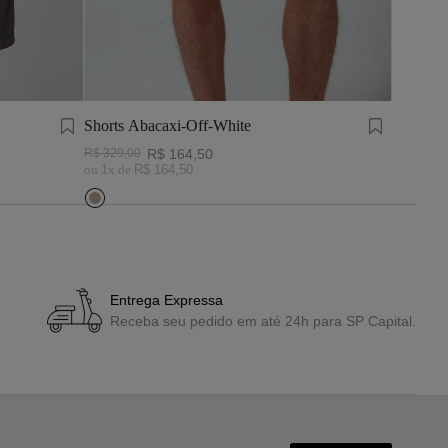
Shorts Abacaxi-Off-White
R$
329
,
00
R$
164
,
50
ou
1
x de
R$
164
,
50
Entrega Expressa
Receba seu pedido em até 24h para SP Capital.