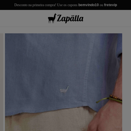
Desconto na primeira compra! Use os cupons
bemvindo10
ou
fretevip
misas
misetas
rmudas
achwear
lças
lhas e Casacos
lçados e Acessórios
los
antil
r Tudo