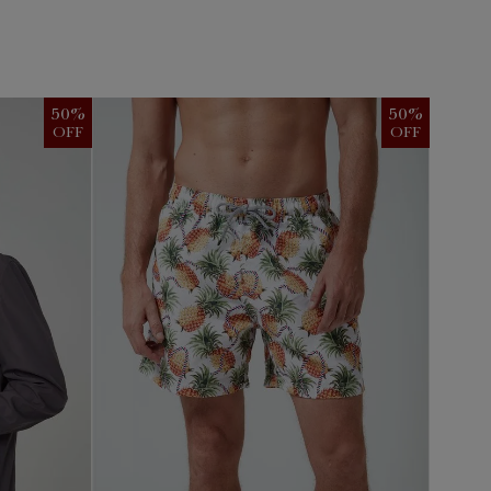
50
%
50
%
OFF
OFF