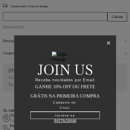
CEP
Não sei meu CEP
Descrição
Composição
JOIN US
Gift Back
Você receberá 10% de Cash Back para a sua próxima compra.
Receba novidades por Email
Ver regras
GANHE 10% OFF OU FRETE
GRÁTIS NA PRIMEIRA COMPRA
Cadastre-se:
As vantagens de comprar online
Troca fácil
Increve-se
Troca simples e rápida
INSTAGRAM
Frete grátis