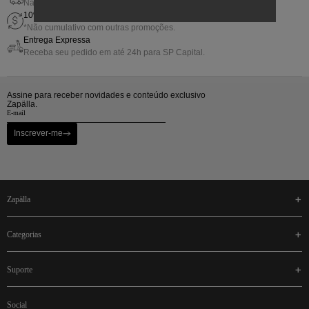
Nas compras acima de R$800,00
10% de Gift Back em sua próxima compra
*Não cumulativo com outras promoções.
Entrega Expressa
Receba seu pedido em até 24h para SP Capital.
Assine para receber novidades e conteúdo exclusivo
Zapälla.
Inscrever-me
zapälla
categorias
suporte
social