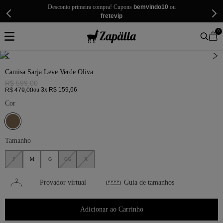
Desconto primeira compra! Cupons
bemvindo10
ou
fretevip
0
Camisa Sarja Leve Verde Oliva
R$
599
,
00
ou
3
x
R$
159
,
66
R$
479
,
00
Cor
Tamanho
P
M
G
GG
X
Provador virtual
Guia de tamanhos
Adicionar ao Carrinho