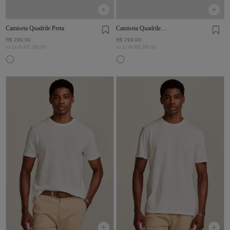
Camiseta Quadrile Preta
Camiseta Quadrile
Marinho
R$
299
,
00
R$
299
,
00
ou
1
x de
R$
299
,
00
ou
1
x de
R$
299
,
00