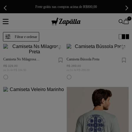
Frete grátis nas compras acima de R$800,00
0
Camiseta Ns Milagrosa
Camiseta Bússola Preta
Preta
R$
329
,
00
R$
269
,
00
ou
2
x de
R$
164
,
50
ou
1
x de
R$
269
,
00