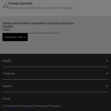
Entrega Expressa
Receba seu pedido em até 24h para SP Capital.
Assine para receber novidades e conteúdo exclusivo
Zapälla.
Inscrever-me
zapälla
categorias
suporte
social
Facebook
Instagram
Whatsapp
Youtube