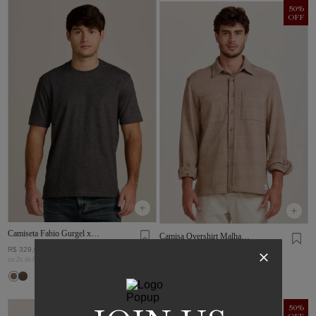
50
%
OFF
Camiseta Fabio Gurgel x
Camisa Overshirt Malha
Zapälla Cinza Mescla
Rústica Khaki
R$
329
,
00
R$
799
,
00
R$
399
,
50
ou
2
x de
R$
164
,
50
ou
2
x de
R$
199
,
75
50
%
50
%