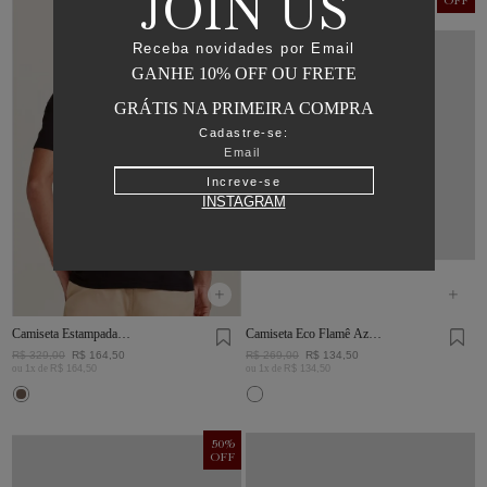
JOIN US
OFF
OFF
Receba novidades por Email
GANHE 10% OFF OU FRETE
GRÁTIS NA PRIMEIRA COMPRA
Cadastre-se:
Increve-se
INSTAGRAM
Camiseta Estampada
Camiseta Eco Flamê Azul
Girassol Preta
Escura
R$
329
,
00
R$
164
,
50
R$
269
,
00
R$
134
,
50
ou
1
x de
R$
164
,
50
ou
1
x de
R$
134
,
50
50
%
OFF