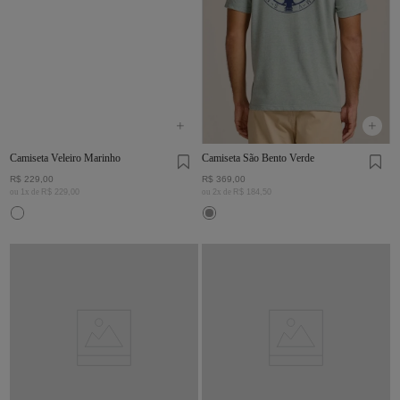
Camiseta Veleiro Marinho
Camiseta São Bento Verde
R$
229
,
00
R$
369
,
00
ou
1
x de
R$
229
,
00
ou
2
x de
R$
184
,
50