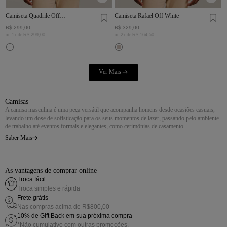
Camiseta Quadrile Off
Camiseta Rafael Off White
White
R$
299
,
00
R$
329
,
00
ou
1
x de
R$
299
,
00
ou
2
x de
R$
164
,
50
Camisas
A camisa masculina é uma peça versátil que acompanha homens desde ocasiões casuais,
levando um dose de sofisticação para os seus momentos de lazer, passando pelo ambiente
de trabalho até eventos formais e elegantes, como cerimônias de casamento.
Saber Mais
Saber Mais →
As vantagens de comprar online
Troca fácil
Troca simples e rápida
Frete grátis
Nas compras acima de R$800,00
10% de Gift Back em sua próxima compra
*Não cumulativo com outras promoções.