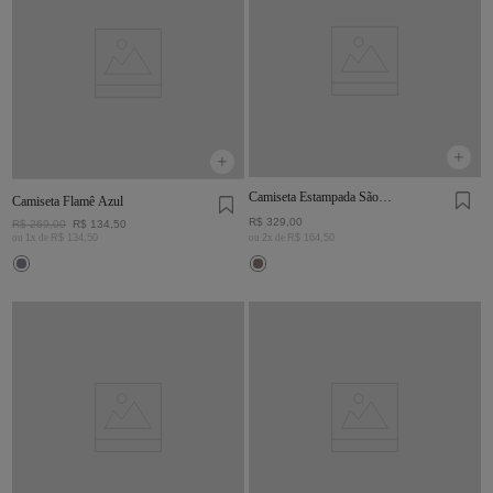
Camiseta Estampada São
Camiseta Flamê Azul
Bento Chumbo
R$
329
,
00
R$
269
,
00
R$
134
,
50
ou
1
x de
R$
134
,
50
ou
2
x de
R$
164
,
50