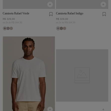
Camiseta Rafael Verde
Camiseta Rafael Índigo
R$
329
,
00
R$
329
,
00
ou
2
x de
R$
164
,
50
ou
2
x de
R$
164
,
50