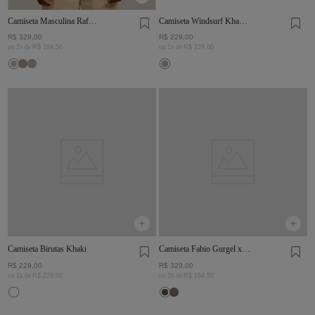
Camiseta Masculina Rafael
Camiseta Windsurf Khaki
Off White
Claro
R$
329
,
00
R$
229
,
00
ou
2
x de
R$
164
,
50
ou
1
x de
R$
229
,
00
Camiseta Birutas Khaki
Camiseta Fabio Gurgel x
Zapälla Preta
R$
229
,
00
R$
329
,
00
ou
1
x de
R$
229
,
00
ou
2
x de
R$
164
,
50