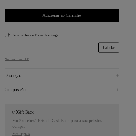
Adicionar ao Carrinho
CEP
Não sei meu CEP
Descrição
Composição
Gift Back
Você receberá 10% de Cash Back para a sua próxima
compra.
Ver regras