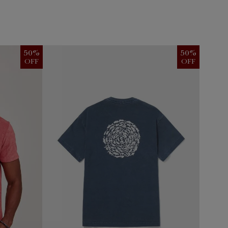
50
%
50
%
OFF
OFF