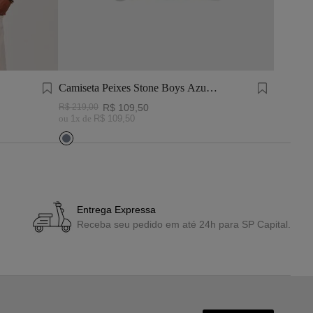
Camiseta Peixes Stone Boys Azul
Short Ág
Marinho
R$
219
,
00
R$
109
,
50
R$
869
,
0
ou
1
x de
R$
109
,
50
ou
2
x de
Entrega Expressa
Receba seu pedido em até 24h para SP Capital.