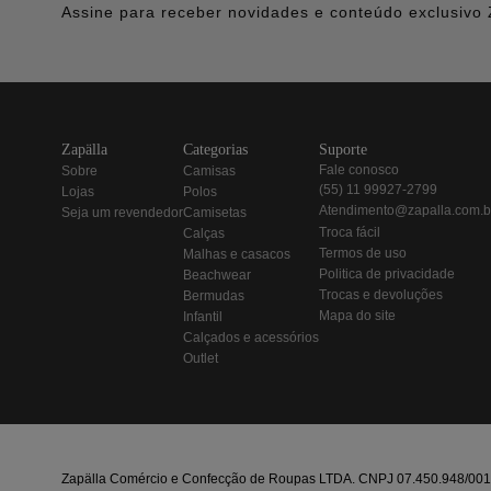
Assine para receber novidades e conteúdo exclusivo 
zapälla
categorias
suporte
fale conosco
sobre
camisas
(55) 11 99927-2799
lojas
polos
atendimento@zapalla.com.b
seja um revendedor
camisetas
troca fácil
calças
termos de uso
malhas e casacos
politica de privacidade
beachwear
trocas e devoluções
bermudas
mapa do site
infantil
calçados e acessórios
outlet
Zapälla Comércio e Confecção de Roupas LTDA. CNPJ 07.450.948/0013-