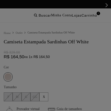
0
buscar
lojas
Camiseta Estampada Sardinhas Off White
Outlet
Camiseta Estampada Sardinhas Off White
R$
329
,
00
R$
164
,
50
1
R$
164
,
50
ou
x
Cor
Tamanho
P
M
G
GG
X
Provador virtual
Guia de tamanhos