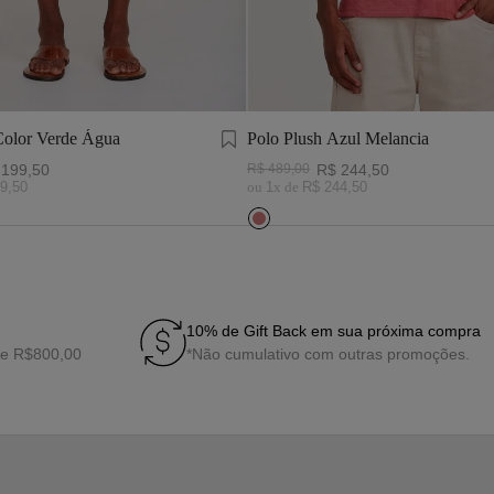
Color Verde Água
Polo Plush Azul Melancia
199
,
50
R$
489
,
00
R$
244
,
50
9
,
50
ou
1
x de
R$
244
,
50
10% de Gift Back em sua próxima compra
de R$800,00
*Não cumulativo com outras promoções.