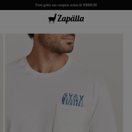
Frete grátis nas compras acima de R$800,00
misas
misetas
rmudas
achwear
lças
lhas e Casacos
lçados e Acessórios
los
antil
r Tudo