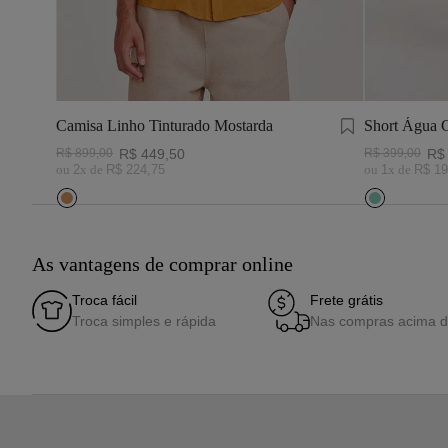
Camisa Linho Tinturado Mostarda
Short Água 
R$
899
,
00
R$
449
,
50
R$
399
,
00
R$
ou
2
x de
R$
224
,
75
ou
1
x de
R$
19
As vantagens de comprar online
Troca fácil
Frete grátis
Troca simples e rápida
Nas compras acima 