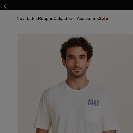
Novidades
Roupas
Calçados e Acessórios
Sale
Calçados
Essenciais
Calçados
Ca
Malhas e Casacos
Malhas e Casacos
Acessórios
Ca
Camisas
Camisas
Ver Tudo
Be
Calças
Polos
Be
Ver Tudo
Calças
Ca
Camisetas
Ma
Bermudas
Ca
Infantil
Po
Beachwear
Inf
Ver Tudo
Ve