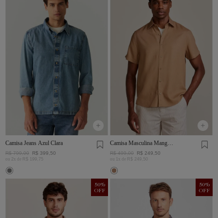
Camisa Jeans Azul Clara
Camisa Masculina Manga
Curta Visco Linho
R$
799
,
00
R$
399
,
50
R$
499
,
00
R$
249
,
50
ou
2
x de
R$
199
,
75
ou
1
x de
R$
249
,
50
50
%
50
%
OFF
OFF