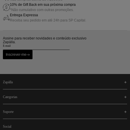
10% de Gift Back em sua próxima compra
*Não cumulativo com outras promoções.
Entrega Expressa
Receba seu pedido em até 24h para SP Capital.
Assine para receber novidades e conteúdo exclusivo
Zapälla.
Inscrever-me
zapälla
categorias
suporte
social