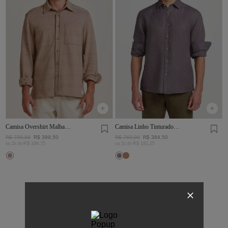
Camisa Overshirt Malha
Camisa Linho Tinturado
Rústica Khaki
Chumbo
R$
799
,
00
R$
399
,
50
R$
769
,
00
R$
384
,
50
ou
2
x de
R$
199
,
75
ou
2
x de
R$
192
,
25