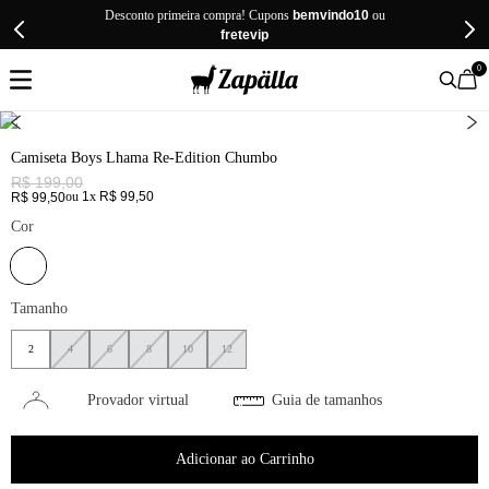
Desconto primeira compra! Cupons
bemvindo10
ou
fretevip
0
Camiseta Boys Lhama Re-Edition Chumbo
R$
199
,
00
ou
1
x
R$
99
,
50
R$
99
,
50
Cor
Tamanho
2
4
6
8
10
12
Provador virtual
Guia de tamanhos
Adicionar ao Carrinho