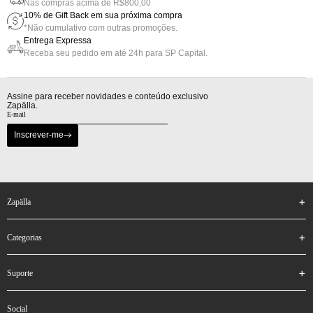
Nas compras acima de R$800,00
10% de Gift Back em sua próxima compra
*Não cumulativo com outras promoções.
Entrega Expressa
Receba seu pedido em até 24h para SP Capital.
Assine para receber novidades e conteúdo exclusivo
Zapälla.
Inscrever-me
zapälla
categorias
suporte
social