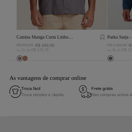
Camisa Manga Curta Linho
Parka Sarja -
Tinturado Cinza Chumbo
R$
699
,
00
R$
349
,
50
R$
1
.
390
,
00
R
ou
2
x de
R$
174
,
75
ou
4
x de
R$
17
As vantagens de comprar online
Troca fácil
Frete grátis
Troca simples e rápida
Nas compras acima 