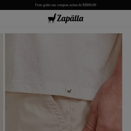
10% de Gift Back em sua próxima compra
misas
misetas
rmudas
achwear
lças
lhas e Casacos
lçados e Acessórios
los
antil
r Tudo