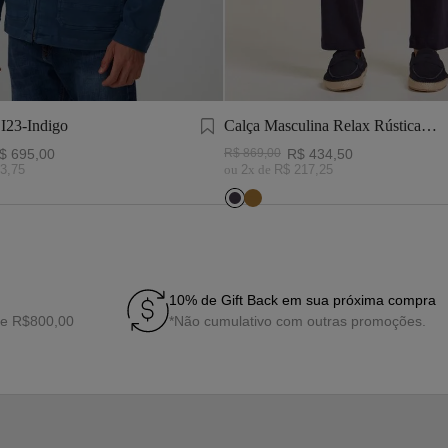
 I23-Indigo
Calça Masculina Relax Rústica
Marinho
$
695
,
00
R$
869
,
00
R$
434
,
50
3
,
75
ou
2
x de
R$
217
,
25
10% de Gift Back em sua próxima compra
de R$800,00
*Não cumulativo com outras promoções.