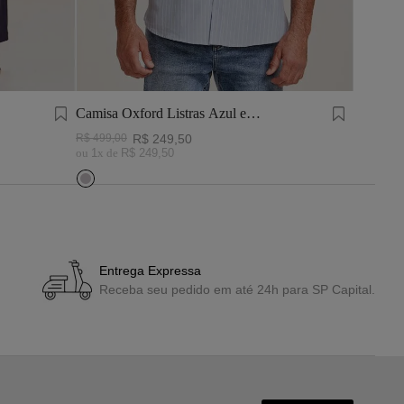
Camisa Oxford Listras Azul e
Camisa T
Branca
Azul
R$
499
,
00
R$
249
,
50
R$
569
,
0
ou
1
x de
R$
249
,
50
ou
1
x de
Entrega Expressa
Receba seu pedido em até 24h para SP Capital.