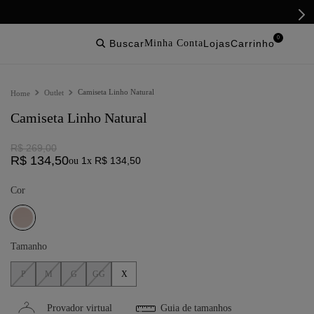
0
buscar
lojas
Camiseta Linho Natural
Outlet
Camiseta Linho Natural
R$
269
,
00
R$
134
,
50
1
R$
134
,
50
ou
x
Cor
Tamanho
P
M
G
GG
X
Provador virtual
Guia de tamanhos