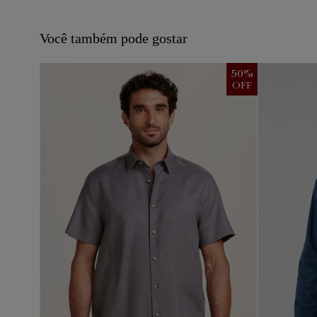
Você também pode gostar
50
%
50
%
OFF
OFF