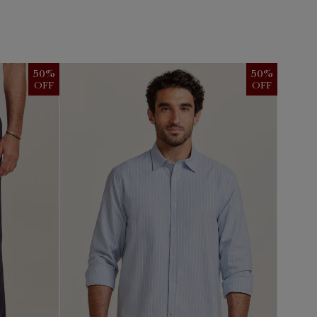
50
%
50
%
OFF
OFF