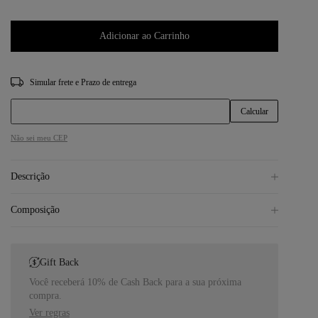
Adicionar ao Carrinho
CEP
Não sei meu CEP
Descrição
Composição
Gift Back
Você receberá 10% de Cash Back para a sua próxima
compra.
Ver regras