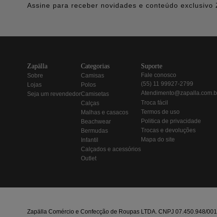
Assine para receber novidades e conteúdo exclusivo 
zapälla
categorias
suporte
fale conosco
sobre
camisas
(55) 11 99927-2799
lojas
polos
atendimento@zapalla.com.b
seja um revendedor
camisetas
troca fácil
calças
termos de uso
malhas e casacos
politica de privacidade
beachwear
trocas e devoluções
bermudas
mapa do site
infantil
calçados e acessórios
outlet
Zapälla Comércio e Confecção de Roupas LTDA. CNPJ 07.450.948/0013-