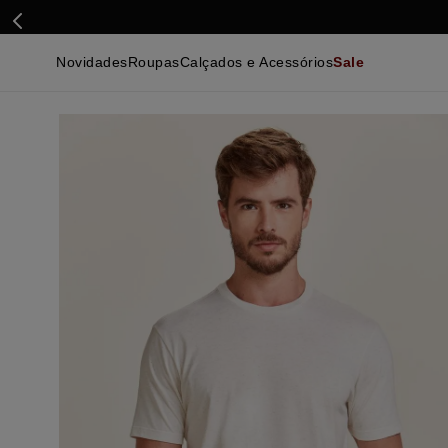
Novidades
Roupas
Calçados e Acessórios
Sale
Calçados
Essenciais
Calçados
Ca
Malhas e Casacos
Malhas e Casacos
Acessórios
Ca
Camisas
Camisas
Ver Tudo
Be
Calças
Polos
Be
Ver Tudo
Calças
Ca
Camisetas
Ma
Bermudas
Ca
Infantil
Po
Beachwear
Inf
Ver Tudo
Ve