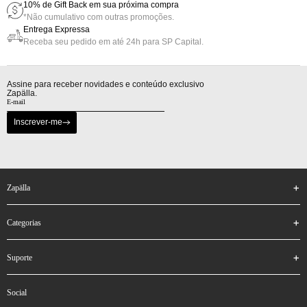
10% de Gift Back em sua próxima compra
*Não cumulativo com outras promoções.
Entrega Expressa
Receba seu pedido em até 24h para SP Capital.
Assine para receber novidades e conteúdo exclusivo
Zapälla.
Inscrever-me
zapälla
categorias
suporte
social