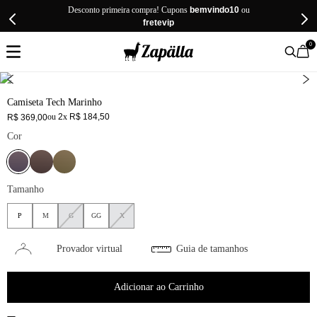
Desconto primeira compra! Cupons
bemvindo10
ou
fretevip
0
Camiseta Tech Marinho
ou
2
x
R$
184
,
50
R$
369
,
00
Cor
Tamanho
P
M
G
GG
X
Provador virtual
Guia de tamanhos
Adicionar ao Carrinho