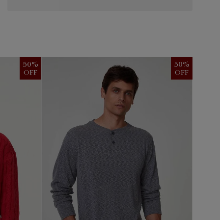
50
%
50
%
OFF
OFF