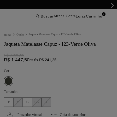
0
buscar
lojas
Jaqueta Matelasse Capuz - I23-Verde Oliva
Outlet
Jaqueta Matelasse Capuz - I23-Verde Oliva
R$
2
.
895
,
00
R$
1
.
447
,
50
6
R$
241
,
25
ou
x
Cor
Tamanho
P
M
G
GG
X
Provador virtual
Guia de tamanhos