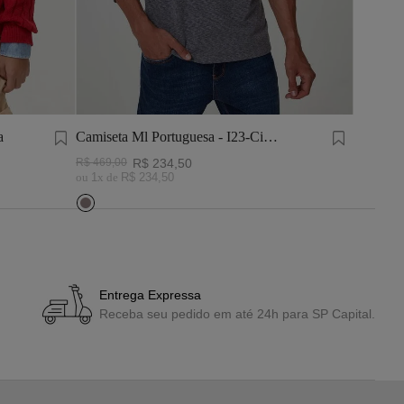
a
Camiseta Ml Portuguesa - I23-Cinza
Shorts F
Mescla
R$
469
,
00
R$
234
,
50
R$
389
,
0
ou
1
x de
R$
234
,
50
ou
1
x de
Entrega Expressa
Receba seu pedido em até 24h para SP Capital.