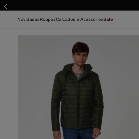
Novidades
Roupas
Calçados e Acessórios
Sale
Calçados
Essenciais
Calçados
Ca
Malhas e Casacos
Malhas e Casacos
Acessórios
Ca
Camisas
Camisas
Ver Tudo
Be
Calças
Polos
Be
Ver Tudo
Calças
Ca
Camisetas
Ma
Bermudas
Ca
Infantil
Po
Beachwear
Inf
Ver Tudo
Ve