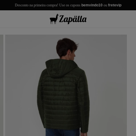
Desconto na primeira compra! Use os cupons
bemvindo10
ou
fretevip
misas
misetas
rmudas
achwear
lças
lhas e Casacos
lçados e Acessórios
los
antil
r Tudo