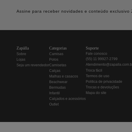
Assine para receber novidades e conteúdo exclusivo 
zapälla
categorias
suporte
fale conosco
sobre
camisas
(55) 11 99927-2799
lojas
polos
atendimento@zapalla.com.b
seja um revendedor
camisetas
troca fácil
calças
termos de uso
malhas e casacos
politica de privacidade
beachwear
trocas e devoluções
bermudas
mapa do site
infantil
calçados e acessórios
outlet