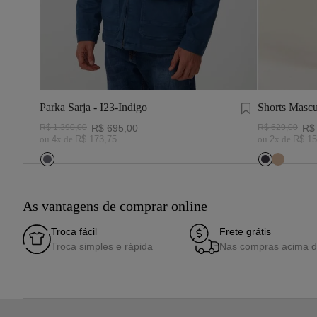
Parka Sarja - I23-Indigo
Shorts Mascu
Marinho
R$
1
.
390
,
00
R$
695
,
00
R$
629
,
00
R$
ou
4
x de
R$
173
,
75
ou
2
x de
R$
15
As vantagens de comprar online
Troca fácil
Frete grátis
Troca simples e rápida
Nas compras acima 