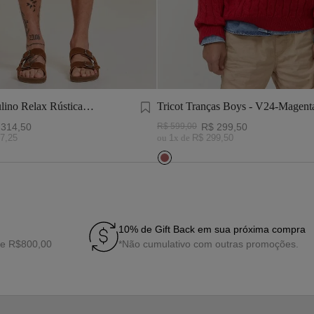
lino Relax Rústica
Tricot Tranças Boys - V24-Magent
314
,
50
R$
599
,
00
R$
299
,
50
7
,
25
ou
1
x de
R$
299
,
50
10% de Gift Back em sua próxima compra
de R$800,00
*Não cumulativo com outras promoções.