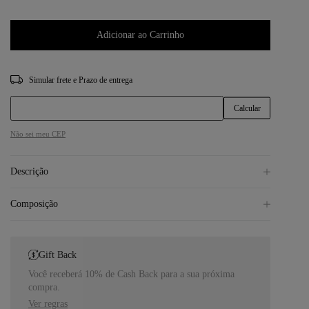
Adicionar ao Carrinho
CEP
Não sei meu CEP
Descrição
Composição
Gift Back
Você receberá 10% de Cash Back para a sua próxima
compra.
Ver regras