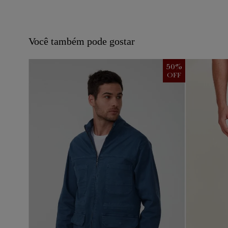
Você também pode gostar
50
%
50
%
OFF
OFF