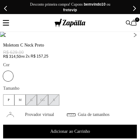
Desconto primeira compra! Cupons
bemvindo10
ou
fretevip
0
Moletom C Neck Preto
R$
629
,
00
ou
2
x
R$
157
,
25
R$
314
,
50
Cor
Tamanho
P
M
G
GG
X
Provador virtual
Guia de tamanhos
Adicionar ao Carrinho