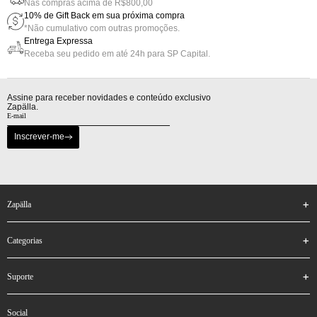
Nas compras acima de R$800,00
10% de Gift Back em sua próxima compra
*Não cumulativo com outras promoções.
Entrega Expressa
Receba seu pedido em até 24h para SP Capital.
Assine para receber novidades e conteúdo exclusivo
Zapälla.
Inscrever-me
zapälla
categorias
suporte
social